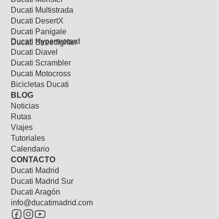
Ducati Multistrada
Ducati DesertX
Ducati Panigale
Ducati Hypermotard
Ducati Streetfighter
Ducati Diavel
Ducati Scrambler
Ducati Motocross
Bicicletas Ducati
BLOG
Noticias
Rutas
Viajes
Tutoriales
Calendario
CONTACTO
Ducati Madrid
Ducati Madrid Sur
Ducati Aragón
info@ducatimadrid.com