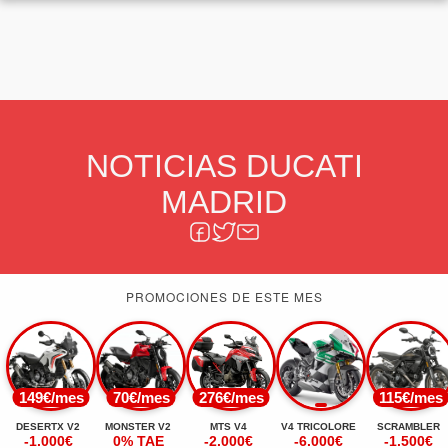
NOTICIAS DUCATI
MADRID
PROMOCIONES DE ESTE MES
149€/mes
70€/mes
276€/mes
115€/mes
DESERTX V2
MONSTER V2
MTS V4
V4 TRICOLORE
SCRAMBLER
-1.000€
0% TAE
-2.000€
-6.000€
-1.500€