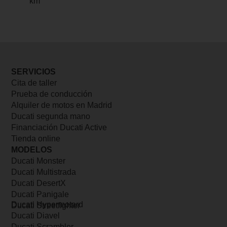
km
SERVICIOS
Cita de taller
Prueba de conducción
Alquiler de motos en Madrid
Ducati segunda mano
Financiación Ducati Active
Tienda online
MODELOS
Ducati Monster
Ducati Multistrada
Ducati DesertX
Ducati Panigale
Ducati Hypermotard
Ducati Streetfighter
Ducati Diavel
Ducati Scrambler