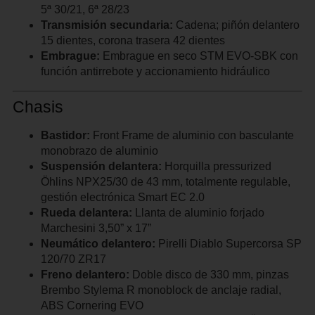
5ª 30/21, 6ª 28/23
Transmisión secundaria:
Cadena; piñón delantero
15 dientes, corona trasera 42 dientes
Embrague:
Embrague en seco STM EVO-SBK con
función antirrebote y accionamiento hidráulico
Chasis
Bastidor:
Front Frame de aluminio con basculante
monobrazo de aluminio
Suspensión delantera:
Horquilla pressurized
Öhlins NPX25/30 de 43 mm, totalmente regulable,
gestión electrónica Smart EC 2.0
Rueda delantera:
Llanta de aluminio forjado
Marchesini 3,50” x 17”
Neumático delantero:
Pirelli Diablo Supercorsa SP
120/70 ZR17
Freno delantero:
Doble disco de 330 mm, pinzas
Brembo Stylema R monoblock de anclaje radial,
ABS Cornering EVO