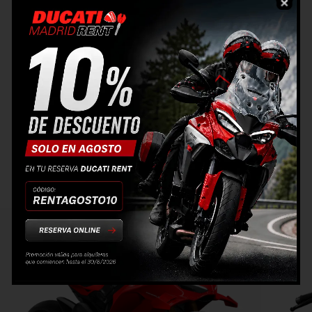
ligera y muy estable, incluso en frenadas fuertes, y la
electrónica ayuda sin quitarte sensaciones.
Lo que más me sorprendió es lo equilibrada que está: es
extrema, sí, pero no incontrolable. Te permite ir rápido
con confianza y te anima a mejorar en cada vuelta. Sin
duda, es la moto más cercana a una de competición que
he probado nunca, y aun así puedes usarla en carretera.
Ducati ha creado una auténtica joya para los que buscan
lo mejor de lo mejor.”
— Carlos M. A., usuario de Ducati Panigale