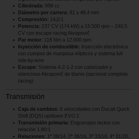
Cilindrada:
998 cc
Diámetro por carrera:
81 x 48,4 mm
Compresión:
14,0:1
Potencia:
237 CV (174 kW) a 15.500 rpm – 240,5
CV con escape racing Akrapovič
Par motor:
118 Nm a 12.000 rpm
Inyección de combustible:
Inyección electrónica
con cuerpos de mariposa elípticos y sistema full
ride-by-wire
Escape:
Sistema 4-2-1-2 con catalizador y
silencioso Akrapovič de titanio (opcional completo
racing)
Transmisión
Caja de cambios:
6 velocidades con Ducati Quick
Shift (DQS) up/down EVO 2
Transmisión primaria:
Engranajes rectos con
relación 1.80:1
Relaciones:
1ª 38/14, 2ª 36/16, 3ª 33/18, 4ª 31/20,