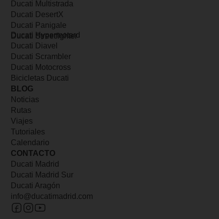
Ducati Multistrada
Ducati DesertX
Ducati Panigale
Ducati Hypermotard
Ducati Streetfighter
Ducati Diavel
Ducati Scrambler
Ducati Motocross
Bicicletas Ducati
BLOG
Noticias
Rutas
Viajes
Tutoriales
Calendario
CONTACTO
Ducati Madrid
Ducati Madrid Sur
Ducati Aragón
info@ducatimadrid.com