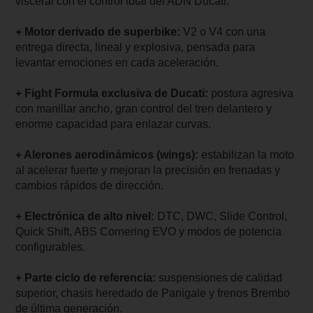
visceral con el control total del ADN Ducati.
+ Motor derivado de superbike:
V2 o V4 con una
entrega directa, lineal y explosiva, pensada para
levantar emociones en cada aceleración.
+ Fight Formula exclusiva de Ducati:
postura agresiva
con manillar ancho, gran control del tren delantero y
enorme capacidad para enlazar curvas.
+ Alerones aerodinámicos (wings):
estabilizan la moto
al acelerar fuerte y mejoran la precisión en frenadas y
cambios rápidos de dirección.
+ Electrónica de alto nivel:
DTC, DWC, Slide Control,
Quick Shift, ABS Cornering EVO y modos de potencia
configurables.
+ Parte ciclo de referencia:
suspensiones de calidad
superior, chasis heredado de Panigale y frenos Brembo
de última generación.