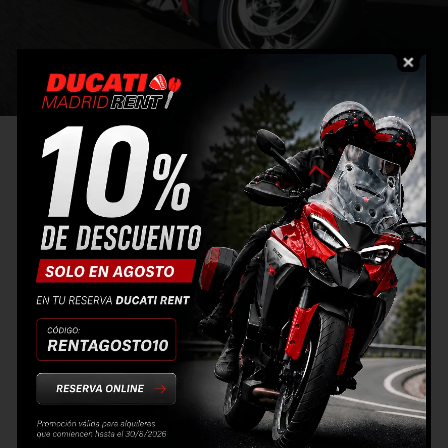
Historia de la gama Ducati
Streetfighter
La historia de la Streetfighter se remonta a 2009, cuando
Ducati sorprendió al mundo con la primera Streetfighter
1098: una naked extrema basada en la superbike 1098,
que inauguró un nuevo concepto dentro del segmento.
Era agresiva, potente y tan radical que redefinió el
estándar de las naked deportivas.
Tras unos años de evolución, Ducati resucitó el
concepto con un enfoque completamente nuevo: en
2020 nació la
Streetfighter V4
, la reinterpretación