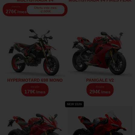
desde
Oferta este mes:
276€
/mes
-2.000€
HYPERMOTARD 698 MONO
PANIGALE V2
desde
desde
179€
294€
/mes
/mes
NEW 2026