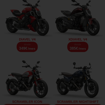
DIAVEL V4
XDIAVEL V4
desde
desde
349€
385€
/mes
/mes
SCRAMBLER ICON
SCRAMBLER NIGHTSHIFT