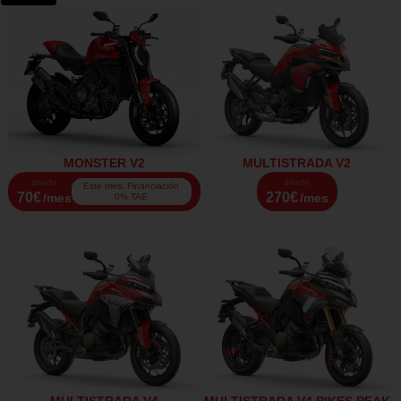
MONSTER V2
MULTISTRADA V2
desde
desde
Este mes: Financiación
70€
270€
/mes
/mes
0% TAE
MULTISTRADA V4
MULTISTRADA V4 PIKES PEAK