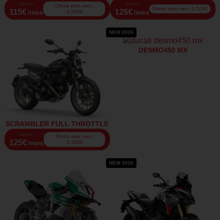
desde
desde
Oferta este mes:
Oferta este mes -1.500€
115€
125€
/mes
/mes
-1.500€
NEW 2026
DESMO450 MX
SCRAMBLER FULL THROTTLE
desde
Oferta este mes:
125€
/mes
-1.500€
NEW 2026