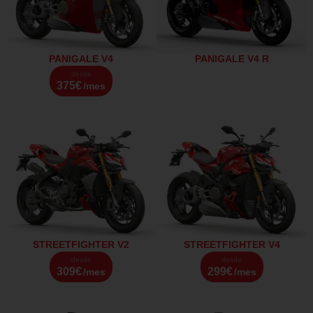
PANIGALE V4
PANIGALE V4 R
desde
375€
/mes
STREETFIGHTER V2
STREETFIGHTER V4
desde
desde
309€
299€
/mes
/mes