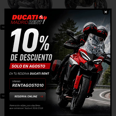
MULTISTRADA V4 RS
PANIGALE V4 TRICOLORE
NEW 2026
NEW 2026
DIAVEL V4 RS
MULTISTRADA V4 RALLY
desde
442€
/mes
NEW 2026
NEW 2026