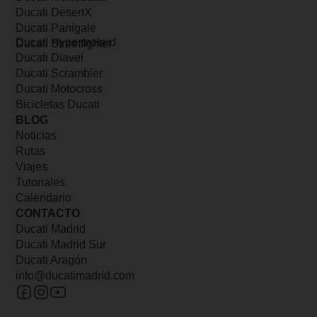
Ducati DesertX
Ducati Panigale
Ducati Hypermotard
Ducati Streetfighter
Ducati Diavel
Ducati Scrambler
Ducati Motocross
Bicicletas Ducati
BLOG
Noticias
Rutas
Viajes
Tutoriales
Calendario
CONTACTO
Ducati Madrid
Ducati Madrid Sur
Ducati Aragón
info@ducatimadrid.com