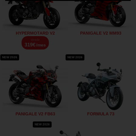
HYPERMOTARD V2
PANIGALE V2 MM93
desde
319€
/mes
NEW 2026
NEW 2026
PANIGALE V2 FB63
FORMULA 73
NEW 2026