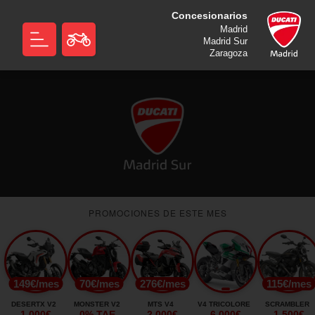
Concesionarios
Madrid
Madrid Sur
Zaragoza
PROMOCIONES DE ESTE MES
149€/mes
70€/mes
276€/mes
115€/mes
DESERTX V2
MONSTER V2
MTS V4
V4 TRICOLORE
SCRAMBLER
-1.000€
0% TAE
-2.000€
-6.000€
-1.500€