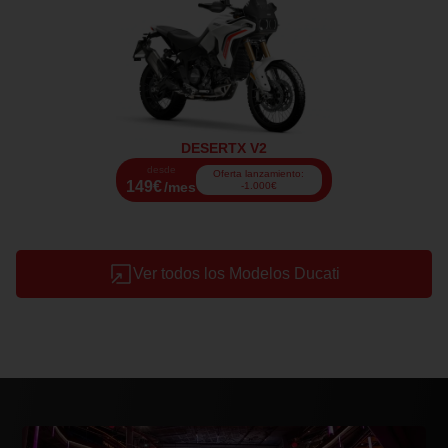
DESERTX V2
desde
Oferta lanzamiento:
149€
/mes
-1.000€
Ver todos los Modelos Ducati