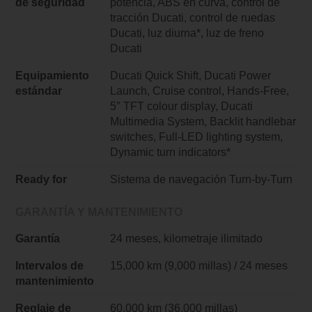
de seguridad
potencia, ABS en curva, control de
tracción Ducati, control de ruedas
Ducati, luz diurna*, luz de freno
Ducati
Equipamiento
Ducati Quick Shift, Ducati Power
estándar
Launch, Cruise control, Hands-Free,
5″ TFT colour display, Ducati
Multimedia System, Backlit handlebar
switches, Full-LED lighting system,
Dynamic turn indicators*
Ready for
Sistema de navegación Turn-by-Turn
GARANTÍA Y MANTENIMIENTO
Garantía
24 meses, kilometraje ilimitado
Intervalos de
15,000 km (9,000 millas) / 24 meses
mantenimiento
Reglaje de
60,000 km (36,000 millas)