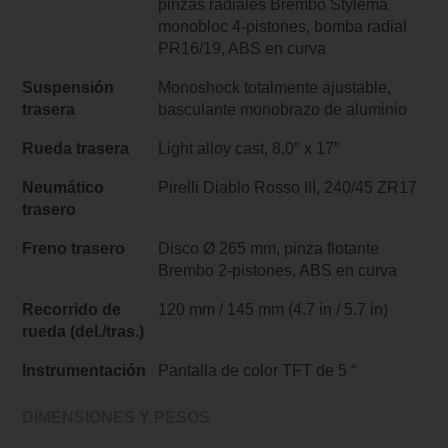
pinzas radiales Brembo Stylema
monobloc 4-pistones, bomba radial
PR16/19, ABS en curva
Suspensión
Monoshock totalmente ajustable,
trasera
basculante monobrazo de aluminio
Rueda trasera
Light alloy cast, 8,0″ x 17″
Neumático
Pirelli Diablo Rosso III, 240/45 ZR17
trasero
Freno trasero
Disco Ø 265 mm, pinza flotante
Brembo 2-pistones, ABS en curva
Recorrido de
120 mm / 145 mm (4.7 in / 5.7 in)
rueda (del./tras.)
Instrumentación
Pantalla de color TFT de 5 “
DIMENSIONES Y PESOS