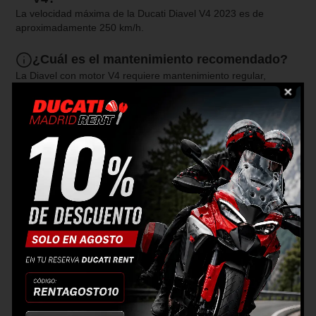
La velocidad máxima de la Ducati Diavel V4 2023 es de
aproximadamente 250 km/h.
¿Cuál es el mantenimiento recomendado?
La Diavel con motor V4 requiere mantenimiento regular,
incluyendo cambio de aceite, ajuste de válvulas y otros
controles. El intervalo de verificación de ajuste de válvula
récord es de 58,000 km y el cambio de aceite programado
cada 14,500 km o 2 años.
¿Qué sistemas de ayuda a la conducción
tiene la Diavel V4?
La Diavel de cuatro cilindros cuenta con una plataforma inercial
de 6 ejes (6D IMU) capaz de detectar instantáneamente el
ángulo de balanceo, guiñada y cabeceo de la moto. También
tiene cuatro modos de conducción (Sport, Touring, Urban y
Wet) que ajustan los parámetros de funcionamiento de cada
mando y niveles de intervención de los sistemas electrónicos
de ayuda a la conducción.
¿Cuáles son las características de su