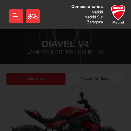
Concesionarios
Madrid
Madrid Sur
Zaragoza
DIAVEL V4
LA MUSCLE CRUISER DEFINITIVA
Diavel V4
Diavel V4 Black