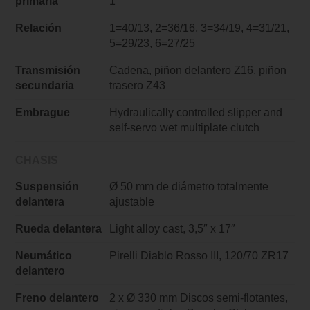
primaria
1
Relación
1=40/13, 2=36/16, 3=34/19, 4=31/21,
5=29/23, 6=27/25
Transmisión
Cadena, piñon delantero Z16, piñon
secundaria
trasero Z43
Embrague
Hydraulically controlled slipper and
self-servo wet multiplate clutch
CHASIS
Suspensión
Ø 50 mm de diámetro totalmente
delantera
ajustable
Rueda delantera
Light alloy cast, 3,5″ x 17″
Neumático
Pirelli Diablo Rosso III, 120/70 ZR17
delantero
Freno delantero
2 x Ø 330 mm Discos semi-flotantes,