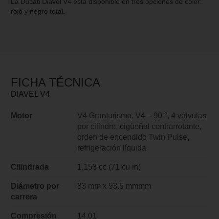
La Ducati Diavel V4 está disponible en tres opciones de color:
rojo y negro total.
FICHA TÉCNICA
DIAVEL V4
Motor
V4 Granturismo, V4 – 90 °, 4 válvulas
por cilindro, cigüeñal contrarrotante,
orden de encendido Twin Pulse,
refrigeración líquida
Cilindrada
1,158 cc (71 cu in)
Diámetro por
83 mm x 53.5 mmmm
carrera
Compresión
14.01