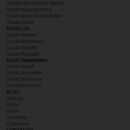
Alquiler de motos en Madrid
Ducati segunda mano
Financiación Ducati Active
Tienda online
MODELOS
Ducati Monster
Ducati Multistrada
Ducati DesertX
Ducati Panigale
Ducati Hypermotard
Ducati Streetfighter
Ducati Diavel
Ducati Scrambler
Ducati Motocross
Bicicletas Ducati
BLOG
Noticias
Rutas
Viajes
Tutoriales
Calendario