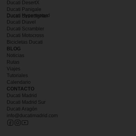
Ducati DesertX
Ducati Panigale
Ducati Hypermotard
Ducati Streetfighter
Ducati Diavel
Ducati Scrambler
Ducati Motocross
Bicicletas Ducati
BLOG
Noticias
Rutas
Viajes
Tutoriales
Calendario
CONTACTO
Ducati Madrid
Ducati Madrid Sur
Ducati Aragón
info@ducatimadrid.com