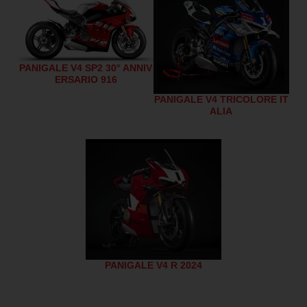
PANIGALE V4 SP2 30° ANNIV
ERSARIO 916
PANIGALE V4 TRICOLORE IT
ALIA
PANIGALE V4 R 2024