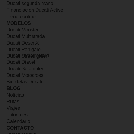
Ducati segunda mano
Financiación Ducati Active
Tienda online
MODELOS
Ducati Monster
Ducati Multistrada
Ducati DesertX
Ducati Panigale
Ducati Hypermotard
Ducati Streetfighter
Ducati Diavel
Ducati Scrambler
Ducati Motocross
Bicicletas Ducati
BLOG
Noticias
Rutas
Viajes
Tutoriales
Calendario
CONTACTO