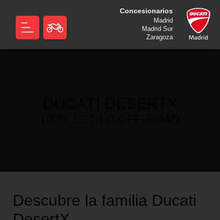
Concesionarios
Madrid
Madrid Sur
Zaragoza
DUCATI DESERTX
100% ESTILO OFF-ROAD
Descubre la familia Ducati
DesertX