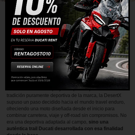
Historia de la familia DesertX
La Ducati DesertX nace como la interpretación
moderna de Ducati dentro del segmento trail
adventure
, inspirada en el espíritu rally que la marca
desarrolló en los años 90. Su diseño y concepto beben
directamente de las motos que participaron en grandes
raids africanos, reinterpretados con tecnología actual y
una parte ciclo pensada para el uso real fuera del
asfalto.
Presentada como un proyecto que rompía con la
tradición puramente deportiva de la marca, la DesertX
supuso un paso decidido hacia el mundo travel enduro,
ofreciendo una moto diseñada desde el inicio para
combinar carretera, viaje y off-road sin compromisos. No
era una deportiva adaptada al campo,
sino una
auténtica trail Ducati desarrollada con esa finalidad