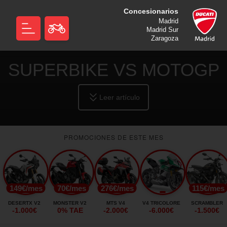
Concesionarios
Madrid
Madrid Sur
Zaragoza
SUPERBIKE VS MOTOGP
Leer artículo
PROMOCIONES DE ESTE MES
149€/mes
70€/mes
276€/mes
115€/mes
DESERTX V2
MONSTER V2
MTS V4
V4 TRICOLORE
SCRAMBLER
-1.000€
0% TAE
-2.000€
-6.000€
-1.500€