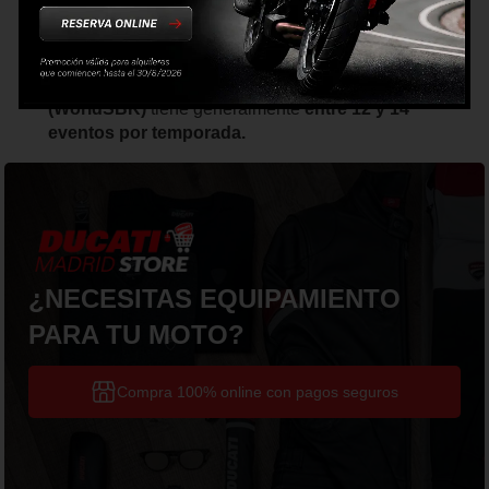
apoyo del equipo.
MotoGP suele tener alrededor de 18 a 20
eventos
por temporada, mientras que el
Campeonato Mundial de
Superbikes
(WorldSBK)
tiene generalmente
entre 12 y 14
eventos por temporada.
¿NECESITAS EQUIPAMIENTO
PARA TU MOTO?
Compra 100% online con pagos seguros