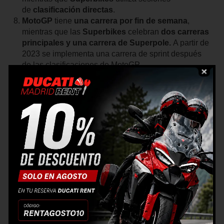
de
clasificación directas
.
MotoGP
tiene
una carrera por fin de semana
,
mientras que las
Superbikes
celebran
dos carreras
principales y una carrera de Superpole.
A partir de
2023 se implementa una carrera de sprint después
de las clasificaciones de MotoGP.
Las regulaciones de motos
varían:
MotoGP
permite
mayor desarrollo técnico
,
mientras que
Superbikes
impone
límites estrictos.
Las r
estricciones
electrónicas
difieren:
MotoGP
emplea
sistemas
más avanzados
, mientras
que
Superbikes
tiene
sistemas limitados
.
La estructura de equipos y el respaldo de fábrica
varían entre MotoGP y Superbikes, con
MotoGP
teniendo un mayor apoyo de los fabricantes.
MotoGP permite cierto número de días de
pruebas
para equipos oficiales y satélite, mientras
que en
Superbikes
los días de pruebas
pueden
variar dependiendo de la categoría y el nivel de