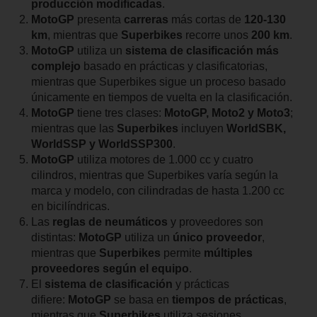
producción modificadas
.
MotoGP
presenta
carreras
más cortas de
120-130
km
, mientras que
Superbikes
recorre unos
200 km
.
MotoGP
utiliza un
sistema de clasificación más
complejo
basado en prácticas y clasificatorias,
mientras que Superbikes sigue un proceso basado
únicamente en tiempos de vuelta en la clasificación.
MotoGP
tiene tres clases:
MotoGP, Moto2 y Moto3
;
mientras que las
Superbikes
incluyen
WorldSBK,
WorldSSP y WorldSSP300
.
MotoGP
utiliza motores de 1.000 cc y cuatro
cilindros, mientras que Superbikes varía según la
marca y modelo, con cilindradas de hasta 1.200 cc
en bicilíndricas.
Las
reglas de neumáticos
y proveedores son
distintas:
MotoGP
utiliza un
único proveedor
,
mientras que
Superbikes
permite
múltiples
proveedores según el equipo
.
El
sistema de clasificación
y prácticas
difiere:
MotoGP
se basa en
tiempos de prácticas
,
mientras que
Superbikes
utiliza sesiones