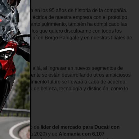
amás alcanzada en los 95 años de historia de la compañía.
os la era eléctrica de nuestra empresa con el prototipo
 de generar tanto sufrimiento, también ha complicado las
s entregas por los que quiero disculparme con todos los
s empleados aquí en Borgo Panigale y en nuestras filiales de
en 2022 y más allá, al ingresar en nuevos segmentos de
ura, y actualmente se están desarrollando otros ambiciosos
nunca. El crecimiento futuro se llevará a cabo de acuerdo
inación única de belleza, tecnología y distinción, como lo
uperó el puesto de
líder del mercado para Ducati con
23% respecto a 2020) y de
Alemania con 6.107