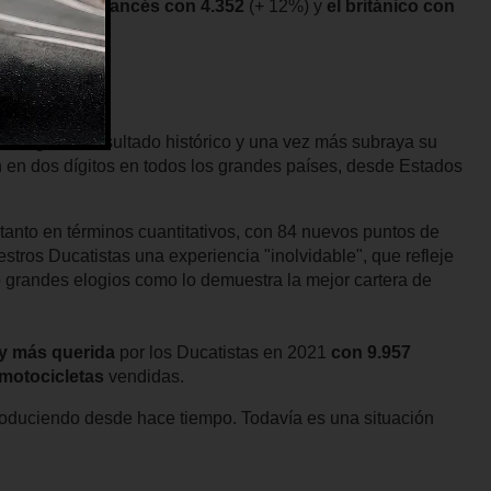
s
(+ 21%),
el francés con 4.352
(+ 12%) y
el británico con
DORA
ati logra un resultado histórico y una vez más subraya su
on en dos dígitos en todos los grandes países, desde Estados
 tanto en términos cuantitativos, con 84 nuevos puntos de
estros Ducatistas una experiencia "inolvidable", que refleje
grandes elogios como lo demuestra la mejor cartera de
 y más querida
por los Ducatistas en 2021
con 9.957
motocicletas
vendidas.
produciendo desde hace tiempo. Todavía es una situación