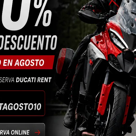
gico para Ducati. Entregamos más de 59.000 motos, una cifra j
o del Mundo de MotoGP por segundo año consecutivo y comenzam
MotoE a partir de 2023. La pandemia, que aún continúa, además
ación interna. Las cadenas de suministro crearon retrasos en la
estas dificultades, el deseo de superación que caracteriza a lo
ord.
mente ambicioso que llevará a la empresa a mejorar aún más, 
 propuesta sumamente atractiva para los aficionados a la avent
ofisticación, Rendimiento y Confianza- están más vigentes que 
es productos que sean cada vez más representativos de una comb
L DUCATI EN 2021
os grandes países
, comenzando con
Estados Unidos
, que rec
el 32% respecto a 2020,
seguido de Italia con 8.707 motos
(+ 