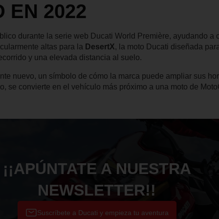
 EN 2022
blico durante la serie web Ducati World Première, ayudando a c
icularmente altas para la
DesertX
, la moto Ducati diseñada par
corrido y una elevada distancia al suelo.
te nuevo, un símbolo de cómo la marca puede ampliar sus horiz
vo, se convierte en el vehículo más próximo a una moto de Mot
¡¡APÚNTATE A NUESTRA
NEWSLETTER!!
Suscríbete a Ducati y empieza tu aventura