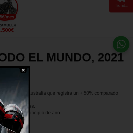
Tienda
5€/mes
RAMBLER
1.500€
ODO EL MUNDO, 2021
.
el mercado, y Australia que registra un + 50% comparado
s a los clientes.
a historia a principio de año.
ITES