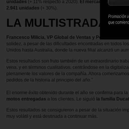
unidades
(+ 11% respecto a 2020).
El mercado chino tamb
2.941 unidades
(+ 30%).
LA MULTISTRADA V4
Francesco Milicia, VP Global de Ventas y Postventa de 
solidez, a pesar de las dificultades encontradas en todos lo
Unidos hasta Australia, donde la nueva filial alcanzó un au
Estos resultados son fruto también de un extraordinario tra
vena, y en términos cualitativos, centrándose en la digitaliz
plenamente los valores de la compañía. Ahora comenzamos 
pedidos de la historia al principio del año."
El enorme éxito obtenido durante el año se confirma para la
motos entregadas
a los clientes. Le siguió
la familia Duca
Estos resultados se consiguieron a pesar de la situación im
muy volátil y está destinada a continuar más.