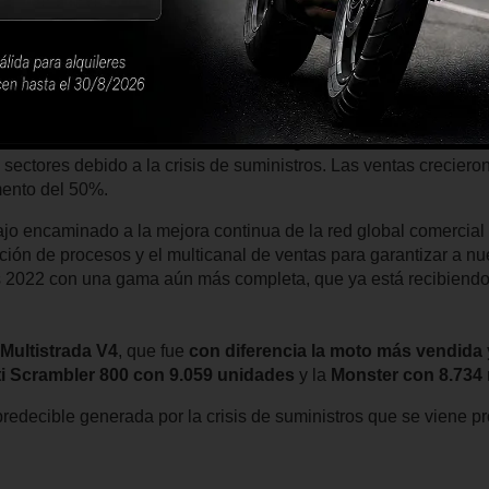
ién creció, en orden de importancia, con 4.901 motocicleta
 ES LA GRAN TRIUNFA
Ducat
i: "Con 59.447 motocicletas entregadas a los clientes, Duc
s sectores debido a la crisis de suministros. Las ventas crecier
mento del 50%.
bajo encaminado a la mejora continua de la red global comercial
ación de procesos y el multicanal de ventas para garantizar a nu
2022 con una gama aún más completa, que ya está recibiendo 
Multistrada V4
, que fue
con diferencia la moto más vendida
ti Scrambler 800 con 9.059 unidades
y la
Monster con 8.734 
predecible generada por la crisis de suministros que se viene 