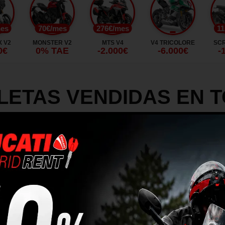
mes
70€/mes
276€/mes
11
 V2
MONSTER V2
MTS V4
V4 TRICOLORE
SC
0€
0% TAE
-2.000€
-6.000€
-
LETAS VENDIDAS EN T
CATI DE LA HISTORIA
obalmente un + 24% respecto a 2020 y un + 12% respecto a 2019
s incluyendo Estados Unidos, que recupera el lugar principal d
ular de los
Ducatistas
en 2021 con 9.957 motocicletas entregada
cionados, como lo demuestra la cartera de pedidos más alta de l
NDENTE NO TIENE LÍM