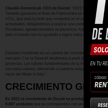
Claudio Domenicali, CEO de Ducati
: “2021 fue un año má
También ganamos el título de Fabricantes en el Campeonat
V21L, que será la moto que competirá en el campeonato de 
actividades, obligándonos a realizar una continua reorganiz
Ducatistas, agradeciéndoles su paciencia. A pesar de todas 
todo el mundo nos ha ayudado a lograr estos resultados réc
Estamos invirtiendo en un camino de crecimiento extremada
mercado. Con la DesertX tendremos a partir de este año una
proyectos. Los valores fundamentales de la marca -Estilo, S
con estos valores, ofreciendo a nuestros entusiastas client
mejor del Made in Italy."
CRECIMIENTO GLOBA
En 2021 el crecimiento de Ducati se produjo en todos l
9.007 unidades
que se corresponden con un crecimiento d