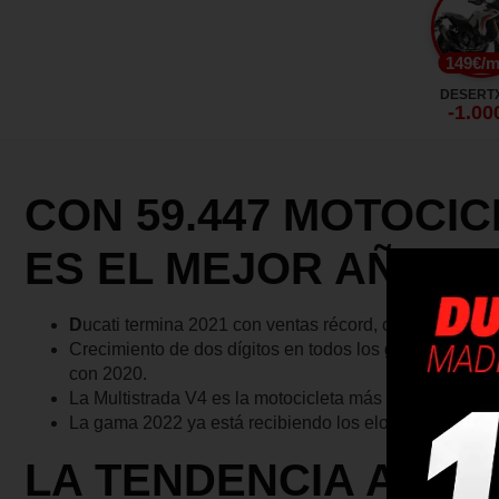
149€/
DESERTX
-1.00
CON 59.447 MOTOCIC
ES EL MEJOR AÑO DU
D
ucati termina 2021 con ventas récord, creciendo gl
Crecimiento de dos dígitos en todos los grandes paíse
con 2020.
La Multistrada V4 es la motocicleta más vendida y pop
La gama 2022 ya está recibiendo los elogios de los afi
LA TENDENCIA ASCE