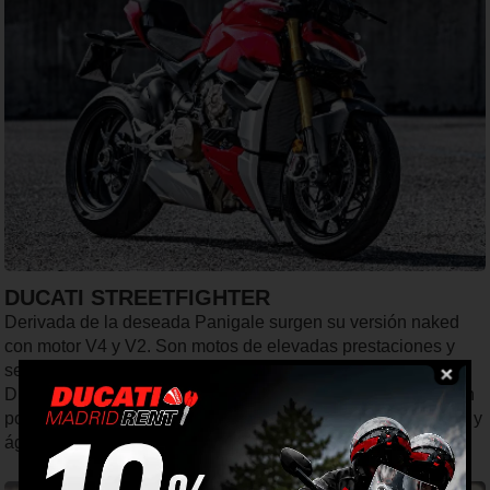
DUCATI STREETFIGHTER
Derivada de la deseada Panigale surgen su versión naked
con motor V4 y V2. Son motos de elevadas prestaciones y
sensaciones de vértigo. Disponen de la máxima tecnología
Ducati y presentan un diseño muy agresivo y desafiante.Con
potencias entre 150 y 200 CV son endiabladamente rápidas y
ágiles como una Panigale.