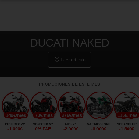
DUCATI NAKED
Leer artículo
PROMOCIONES DE ESTE MES
149€/mes
70€/mes
276€/mes
115€/mes
DESERTX V2
MONSTER V2
MTS V4
V4 TRICOLORE
SCRAMBLER
-1.000€
0% TAE
-2.000€
-6.000€
-1.500€