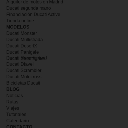
Alquiler de motos en Madrid
Ducati segunda mano
Financiación Ducati Active
Tienda online
MODELOS
Ducati Monster
Ducati Multistrada
Ducati DesertX
Ducati Panigale
Ducati Hypermotard
Ducati Streetfighter
Ducati Diavel
Ducati Scrambler
Ducati Motocross
Bicicletas Ducati
BLOG
Noticias
Rutas
Viajes
Tutoriales
Calendario
CONTACTO