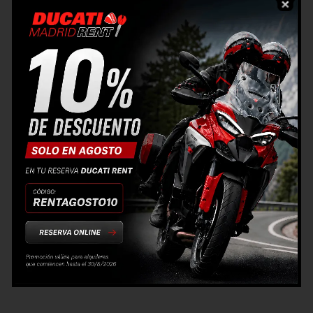
puede ser la tuya.
Si eres de clásicos, la mítica
Cafe Racer
es una de las
motos que podrás pilotar. Déjate llevar por ella, y
descubrirás una nueva forma de enamorarte de la
ciudad. Igualmente podrás hacerte con la popular
Scrambler Icon A2
en todos sus colores disponibles.
Sin duda una de las más solicitadas por los ducatistas.
Siguiendo con nuestra familia mas desenfadada,
también puedes hacerte con una la super ventas del
año: la
Desert Sled
con un carácter más off road.
Subiendo de cilindrada llegamos a la
SCR 1100 Sport
y
Sport Pro
. también limitables para el
carnet A2
. Difícil
decisión, ¿verdad? Pues por si fueran pocas, la atractiva
y desenfada
Full Throttle
y la versátil
Sixty2
también
tienen la posibilidad de ser tuyas aunque no tengas el
carnet A. Desde luego, hay muchas opciones donde
elegir… ¡Y a cada cual mejor!.