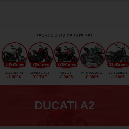
PROMOCIONES DE ESTE MES
149€/mes
70€/mes
276€/mes
115€/mes
DESERTX V2
MONSTER V2
MTS V4
V4 TRICOLORE
SCRAMBLER
-1.000€
0% TAE
-2.000€
-6.000€
-1.500€
DUCATI A2