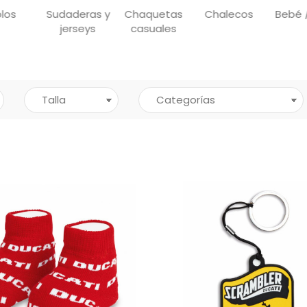
los
Sudaderas y
Chaquetas
Chalecos
Bebé 
jerseys
casuales