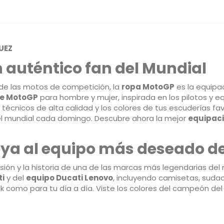
UEZ
 auténtico fan del Mundial
o de las motos de competición, la
ropa MotoGP
es la equipac
 de MotoGP
para hombre y mujer, inspirada en los pilotos 
técnicos de alta calidad y los colores de tus escuderías fa
 del mundial cada domingo. Descubre ahora la mejor
equipac
a al equipo más deseado de 
pasión y la historia de una de las marcas más legendarias de
ti
y del
equipo Ducati Lenovo
, incluyendo camisetas, sud
k como para tu día a día. Viste los colores del campeón del 