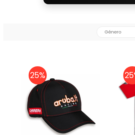
25%
25