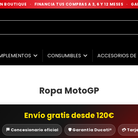
 EN BOUTIQUE
·
FINANCIA TUS COMPRAS A 3, 6 Y 12 MESES
·
GAR
MPLEMENTOS
CONSUMIBLES
ACCESORIOS D
Ropa MotoGP
Envío gratis desde 120€
🏁 Concesionario oficial
🛡️ Garantía Ducati®
💳 Tarj