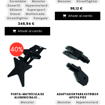
Scrambler
Monster
Monster
Streetfighter
DesertX
Hypermotard
55,12 €
XDiavel
Supersport
Diavel
Multistrada
Añadir al carrito
Streetfighter
Panigale
346,94 €
Añadir al carrito
40%
PORTA-MATRÍCULA DE
ADAPTADOR PARA ESTRIBOS
ALUMINIO BAJO ...
APOYA PIES
Monster
Monster
Hypermotard