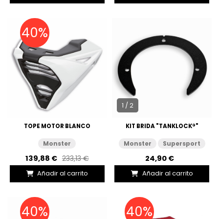
40%
1 / 2
TOPE MOTOR BLANCO
KIT BRIDA "TANKLOCK®"
Monster
Monster
Supersport
139,88 €
233,13 €
24,90 €
Añadir al carrito
Añadir al carrito
40%
40%