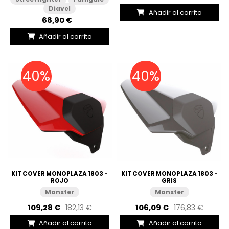
Diavel
Añadir al carrito
68,90 €
Añadir al carrito
40%
40%
KIT COVER MONOPLAZA 1803 -
KIT COVER MONOPLAZA 1803 -
ROJO
GRIS
Monster
Monster
109,28 €
182,13 €
106,09 €
176,83 €
Añadir al carrito
Añadir al carrito