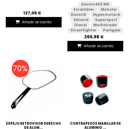
Desmo450 MX
Scrambler
Monster
127,05 €
DesertX
Hypermotard
XDiavel
Supersport
Añadir al carrito
Diavel
Multistrada
Streetfighter
Panigale
365,98 €
Añadir al carrito
70%
ESPEJO RETROVISOR DERECHO
CONTRAPESOS MANILLAR DE
DE ALUM...
ALUMINIO ...