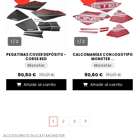
1 / 2
1 / 2
PEGATINAS COVER DEPÓSITO -
CALCOMANÍAS CON LOGOTIPO
CORSE RED
MONSTER ...
Monster
Monster
90,60 €
151,01 €
90,60 €
151,01 €
Añadir al carrito
Añadir al carrito
1
2
3
ACCESORIOS DUCATI MONSTER