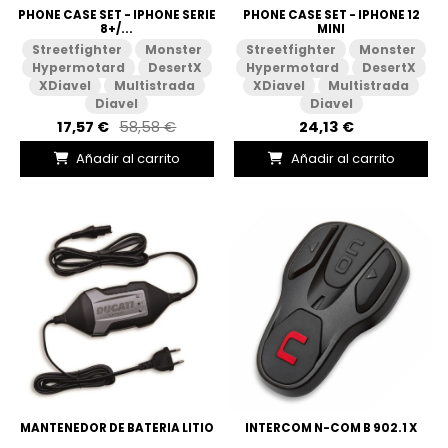
PHONE CASE SET - IPHONE SERIE
PHONE CASE SET - IPHONE 12
8+/...
MINI
Streetfighter
Monster
Streetfighter
Monster
Hypermotard
DesertX
Hypermotard
DesertX
XDiavel
Multistrada
XDiavel
Multistrada
Diavel
Diavel
17,57 €
58,58 €
24,13 €
Añadir al carrito
Añadir al carrito
MANTENEDOR DE BATERIA LITIO
INTERCOM N-COM B 902.1 X