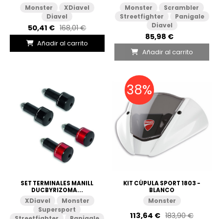
Monster
XDiavel
Monster
Scrambler
Diavel
Streetfighter
Panigale
Diavel
50,41 €
168,01 €
85,98 €
Añadir al carrito
Añadir al carrito
38%
SET TERMINALES MANILL
KIT CÚPULA SPORT 1803 -
DUCBYRIZOMA...
BLANCO
XDiavel
Monster
Monster
Supersport
113,64 €
183,90 €
Streetfighter
Panigale