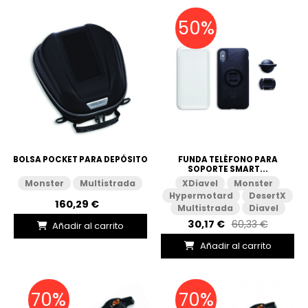
50%
BOLSA POCKET PARA DEPÓSITO
FUNDA TELÉFONO PARA
SOPORTE SMART...
Monster
Multistrada
XDiavel
Monster
Hypermotard
DesertX
160,29 €
Multistrada
Diavel
30,17 €
60,33 €
Añadir al carrito
Añadir al carrito
70%
70%