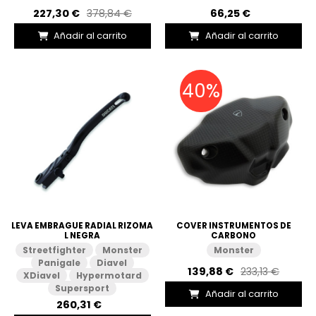
227,30 €
378,84 €
66,25 €
Añadir al carrito
Añadir al carrito
40%
LEVA EMBRAGUE RADIAL RIZOMA
COVER INSTRUMENTOS DE
L NEGRA
CARBONO
Streetfighter
Monster
Monster
Panigale
Diavel
139,88 €
233,13 €
XDiavel
Hypermotard
Supersport
Añadir al carrito
260,31 €