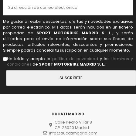
Me gustaría recibir descuentos, ofertas y novedades exclusivas
por correo electrónico. Mis datos serán incluidos en un fichero
propiedad de
SPORT MOTORBIKE MADRID S. L.
, y serán
utilizados para el envío de información sobre sus líneas de
productos, artículos relevantes, descuentos y promociones.
Siempre podrás cancelar tu suscripción en cualquier momento.
He leído y acepto la
política de privacidad
y los
términos y
condiciones
de
SPORT MOTORBIKE MADRID S. L.
.
DUCATI MADRID
Calle Pedro Villar 8
CP. 28020 Madrid
info@ducatimadrid.com