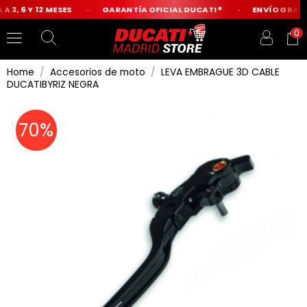
A 3, 6 Y 12 MESES
GARANTÍA OFICIAL DUCATI®
ENVÍO GRATIS
0
Home
Accesorios de moto
LEVA EMBRAGUE 3D CABLE
DUCATIBYRIZ NEGRA
70%