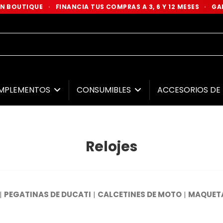
 EN BOUTIQUE
·
FINANCIA TUS COMPRAS A 3, 6 Y 12 MESES
·
GAR
MPLEMENTOS
CONSUMIBLES
ACCESORIOS D
Relojes
|
PEGATINAS DE DUCATI
|
CALCETINES DE MOTO
|
MAQUETA