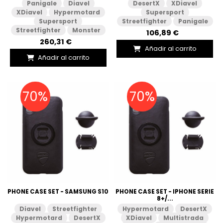
Panigale
Diavel
DesertX
XDiavel
XDiavel
Hypermotard
Supersport
Supersport
Streetfighter
Panigale
Streetfighter
Monster
106,89 €
260,31 €
Añadir al carrito
Añadir al carrito
70%
70%
PHONE CASE SET - SAMSUNG S10
PHONE CASE SET - IPHONE SERIE
8+/...
Diavel
Streetfighter
Hypermotard
DesertX
Hypermotard
DesertX
XDiavel
Multistrada