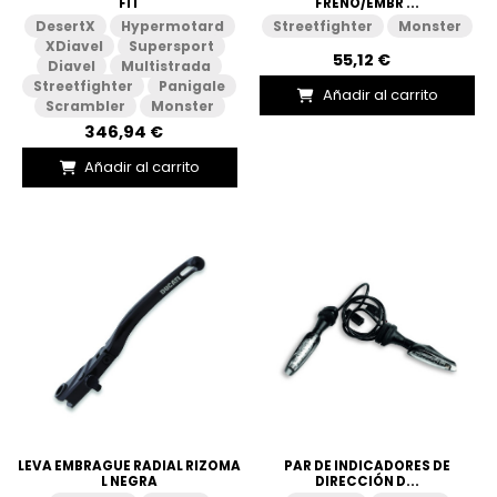
FIT
FRENO/EMBR ...
DesertX
Hypermotard
Streetfighter
Monster
XDiavel
Supersport
55,12 €
Diavel
Multistrada
Streetfighter
Panigale
Añadir al carrito
Scrambler
Monster
346,94 €
Añadir al carrito
LEVA EMBRAGUE RADIAL RIZOMA
PAR DE INDICADORES DE
L NEGRA
DIRECCIÓN D...