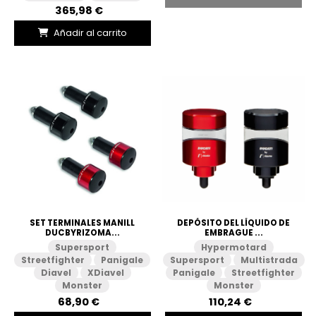
365,98 €
Añadir al carrito
SET TERMINALES MANILL
DEPÓSITO DEL LÍQUIDO DE
DUCBYRIZOMA...
EMBRAGUE ...
Supersport
Hypermotard
Streetfighter
Panigale
Supersport
Multistrada
Diavel
XDiavel
Panigale
Streetfighter
Monster
Monster
68,90 €
110,24 €