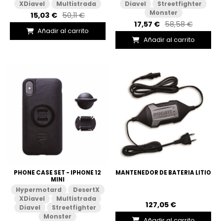
XDiavel
Multistrada
Diavel
Streetfighter
Monster
15,03 €
50,11 €
17,57 €
58,58 €
Añadir al carrito
Añadir al carrito
PHONE CASE SET - IPHONE 12
MANTENEDOR DE BATERIA LITIO
MINI
Hypermotard
DesertX
XDiavel
Multistrada
127,05 €
Diavel
Streetfighter
Monster
Añadir al carrito