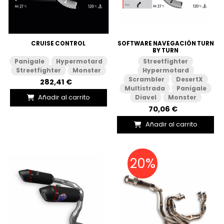
CRUISE CONTROL
SOFTWARE NAVEGACIÓN TURN
BY TURN
Panigale
Hypermotard
Streetfighter
Streetfighter
Monster
Hypermotard
Scrambler
DesertX
282,41 €
Multistrada
Panigale
Añadir al carrito
Diavel
Monster
70,06 €
Añadir al carrito
20%