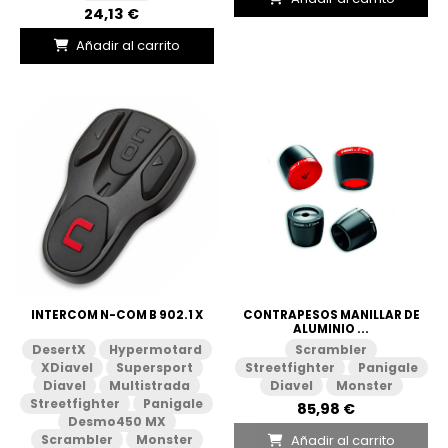
24,13 €
Añadir al carrito
INTERCOM N-COM B 902.1 X
CONTRAPESOS MANILLAR DE
ALUMINIO ...
DesertX
Hypermotard
Scrambler
XDiavel
Supersport
Streetfighter
Panigale
Diavel
Multistrada
Diavel
Monster
Streetfighter
Panigale
85,98 €
Desmo450 MX
Añadir al carrito
Scrambler
Monster