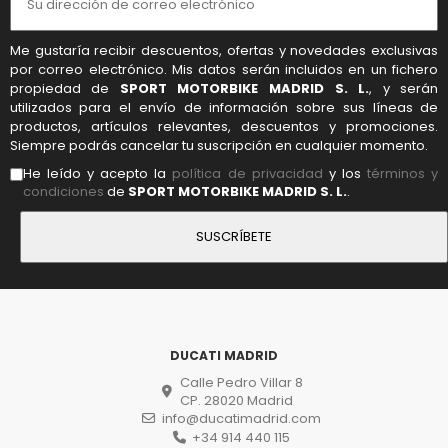
Me gustaría recibir descuentos, ofertas y novedades exclusivas
por correo electrónico. Mis datos serán incluidos en un fichero
propiedad de
SPORT MOTORBIKE MADRID S. L.
, y serán
utilizados para el envío de información sobre sus líneas de
productos, artículos relevantes, descuentos y promociones.
Siempre podrás cancelar tu suscripción en cualquier momento.
He leído y acepto la
política de privacidad
y los
términos y
condiciones
de
SPORT MOTORBIKE MADRID S. L.
.
DUCATI MADRID
Calle Pedro Villar 8
CP. 28020 Madrid
info@ducatimadrid.com
+34 914 440 115