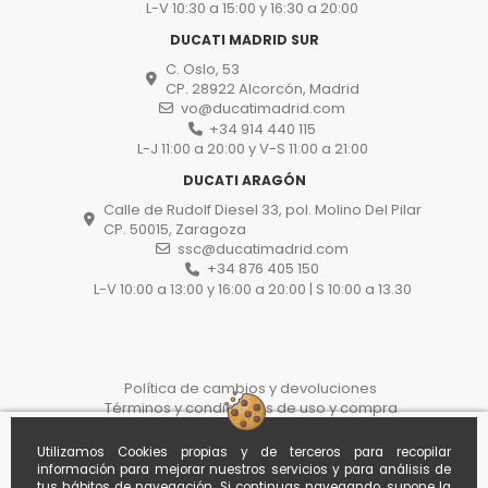
L-V 10:30 a 15:00 y 16:30 a 20:00
DUCATI MADRID SUR
C. Oslo, 53
CP. 28922 Alcorcón, Madrid
vo@ducatimadrid.com
+34 914 440 115
L-J 11:00 a 20:00 y V-S 11:00 a 21:00
DUCATI ARAGÓN
Calle de Rudolf Diesel 33, pol. Molino Del Pilar
CP. 50015, Zaragoza
ssc@ducatimadrid.com
+34 876 405 150
L-V 10:00 a 13:00 y 16:00 a 20:00 | S 10:00 a 13.30
Política de cambios y devoluciones
Términos y condiciones de uso y compra
Política de privacidad y protección de datos
Proceso de compra
Utilizamos Cookies propias y de terceros para recopilar
Politica de cookies
información para mejorar nuestros servicios y para análisis de
Desistir del contrato aquí
tus hábitos de navegación. Si continuas navegando, supone la