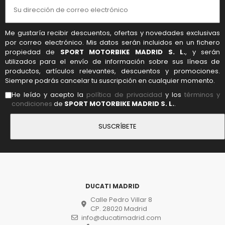
Me gustaría recibir descuentos, ofertas y novedades exclusivas
por correo electrónico. Mis datos serán incluidos en un fichero
propiedad de
SPORT MOTORBIKE MADRID S. L.
, y serán
utilizados para el envío de información sobre sus líneas de
productos, artículos relevantes, descuentos y promociones.
Siempre podrás cancelar tu suscripción en cualquier momento.
He leído y acepto la
política de privacidad
y los
términos y
condiciones
de
SPORT MOTORBIKE MADRID S. L.
.
DUCATI MADRID
Calle Pedro Villar 8
CP. 28020 Madrid
info@ducatimadrid.com