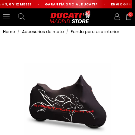
 3, 6 Y 12 MESES
GARANTÍA OFICIAL DUCATI®
ENVÍO GRATIS
0
Home
Accesorios de moto
Funda para uso interior