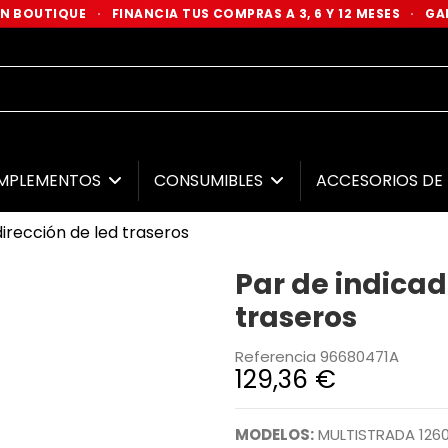
 EN BOUTIQUE
·
FINANCIA TUS COMPRAS A 3, 6 Y 12 MESES
·
GAR
MPLEMENTOS
CONSUMIBLES
ACCESORIOS D
dirección de led traseros
Par de indicad
traseros
Referencia
96680471A
129,36 €
MODELOS:
MULTISTRADA 1260 