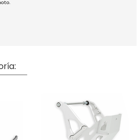
moto.
ría: