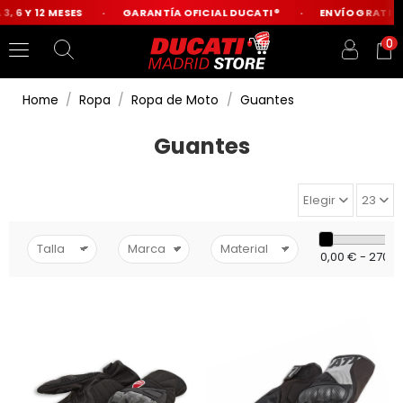
 6 Y 12 MESES
GARANTÍA OFICIAL DUCATI®
ENVÍO GRATIS DE
0
Home
Ropa
Ropa de Moto
Guantes
Guantes
Elegir
23
0,00 € - 270,0