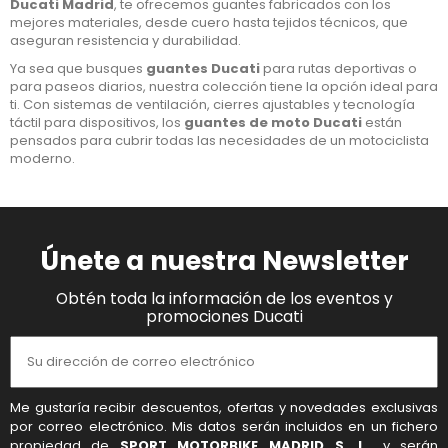
Ducati Madrid
, te ofrecemos guantes fabricados con los
mejores materiales, desde cuero hasta tejidos técnicos, que
aseguran resistencia y durabilidad.
Ya sea que busques
guantes Ducati
para rutas deportivas o
para paseos diarios, nuestra colección tiene la opción ideal para
ti. Con sistemas de ventilación, cierres ajustables y tecnología
táctil para dispositivos, los
guantes de moto Ducati
están
pensados para cubrir todas las necesidades de un motociclista
moderno.
Únete a nuestra Newsletter
Obtén toda la información de los eventos y
promociones Ducati
Me gustaría recibir descuentos, ofertas y novedades exclusivas
por correo electrónico. Mis datos serán incluidos en un fichero
propiedad de
SPORT MOTORBIKE MADRID S. L.
, y serán