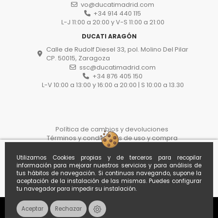
vo@ducatimadrid.com
+34 914 440 115
L-J 11:00 a 20:00 y V-S 11:00 a 21:00
DUCATI ARAGÓN
Calle de Rudolf Diesel 33, pol. Molino Del Pilar
CP. 50015, Zaragoza
ssc@ducatimadrid.com
+34 876 405 150
L-V 10:00 a 13:00 y 16:00 a 20:00 | S 10:00 a 13.30
Política de cambios y devoluciones
Términos y condiciones de uso y compra
Política de privacidad y protección de datos
Proceso de compra
Utilizamos Cookies propias y de terceros para recopilar
Politica de cookies
información para mejorar nuestros servicios y para análisis de
Desistir del contrato aquí
tus hábitos de navegación. Si continuas navegando, supone la
aceptación de la instalación de las mismas. Puedes configurar
tu navegador para impedir su instalación.
Aceptar
Rechazar
Contacto