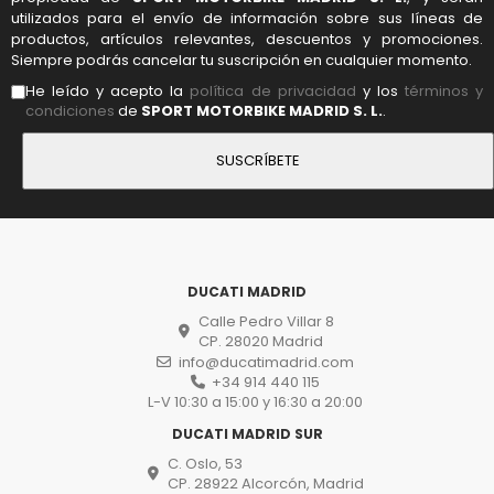
utilizados para el envío de información sobre sus líneas de
productos, artículos relevantes, descuentos y promociones.
Siempre podrás cancelar tu suscripción en cualquier momento.
He leído y acepto la
política de privacidad
y los
términos y
condiciones
de
SPORT MOTORBIKE MADRID S. L.
.
DUCATI MADRID
Calle Pedro Villar 8
CP. 28020 Madrid
info@ducatimadrid.com
+34 914 440 115
L-V 10:30 a 15:00 y 16:30 a 20:00
DUCATI MADRID SUR
C. Oslo, 53
CP. 28922 Alcorcón, Madrid