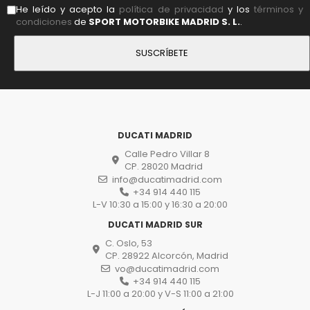
He leído y acepto la
política de privacidad
y los
términos y
condiciones
de
SPORT MOTORBIKE MADRID S. L.
.
DUCATI MADRID
Calle Pedro Villar 8
CP. 28020 Madrid
info@ducatimadrid.com
+34 914 440 115
L-V 10:30 a 15:00 y 16:30 a 20:00
DUCATI MADRID SUR
C. Oslo, 53
CP. 28922 Alcorcón, Madrid
vo@ducatimadrid.com
+34 914 440 115
L-J 11:00 a 20:00 y V-S 11:00 a 21:00