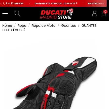
3, 6 Y 12 MESES
GARANTÍA OFICIAL DUCATI®
ENVÍO GRATIS 
0
Home
Ropa
Ropa de Moto
Guantes
GUANTES
SPEED EVO C2