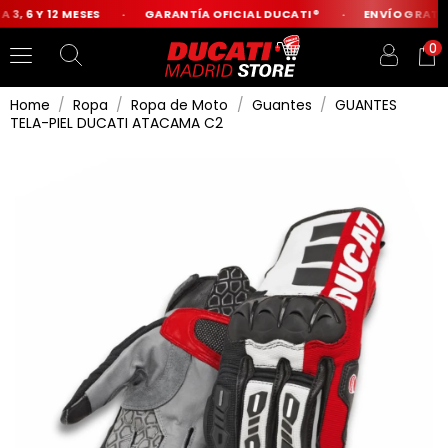
3, 6 Y 12 MESES
GARANTÍA OFICIAL DUCATI®
ENVÍO GRATIS 
0
Home
Ropa
Ropa de Moto
Guantes
GUANTES
TELA-PIEL DUCATI ATACAMA C2