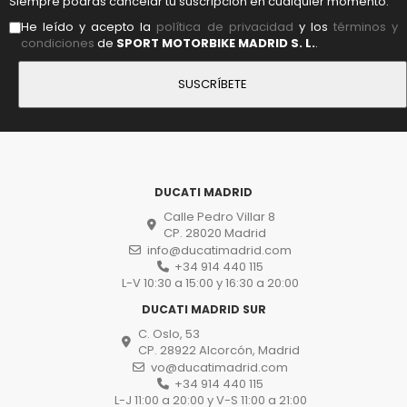
Siempre podrás cancelar tu suscripción en cualquier momento.
He leído y acepto la
política de privacidad
y los
términos y
condiciones
de
SPORT MOTORBIKE MADRID S. L.
.
DUCATI MADRID
Calle Pedro Villar 8
CP. 28020 Madrid
info@ducatimadrid.com
+34 914 440 115
L-V 10:30 a 15:00 y 16:30 a 20:00
DUCATI MADRID SUR
C. Oslo, 53
CP. 28922 Alcorcón, Madrid
vo@ducatimadrid.com
+34 914 440 115
L-J 11:00 a 20:00 y V-S 11:00 a 21:00