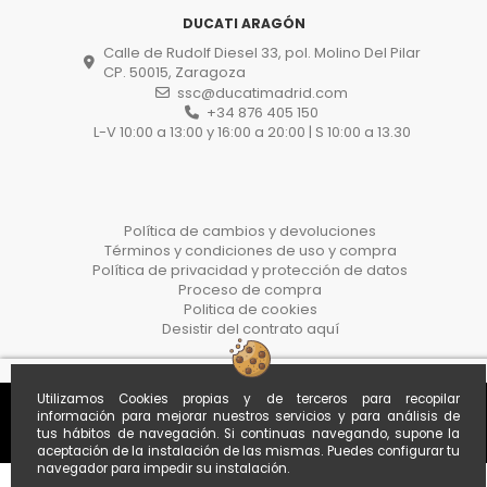
DUCATI ARAGÓN
Calle de Rudolf Diesel 33, pol. Molino Del Pilar
CP. 50015, Zaragoza
ssc@ducatimadrid.com
+34 876 405 150
L-V 10:00 a 13:00 y 16:00 a 20:00 | S 10:00 a 13.30
Política de cambios y devoluciones
Términos y condiciones de uso y compra
Política de privacidad y protección de datos
Proceso de compra
Politica de cookies
Desistir del contrato aquí
Utilizamos Cookies propias y de terceros para recopilar
información para mejorar nuestros servicios y para análisis de
tus hábitos de navegación. Si continuas navegando, supone la
aceptación de la instalación de las mismas. Puedes configurar tu
navegador para impedir su instalación.