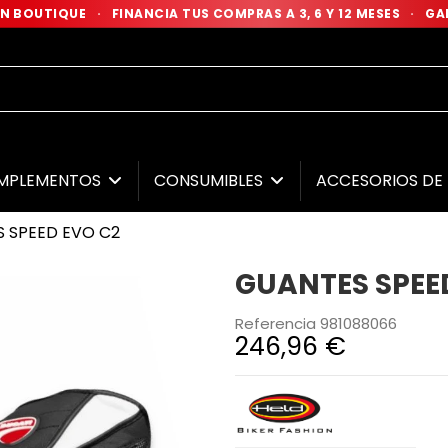
 EN BOUTIQUE
·
FINANCIA TUS COMPRAS A 3, 6 Y 12 MESES
·
GAR
MPLEMENTOS
CONSUMIBLES
ACCESORIOS D
 SPEED EVO C2
GUANTES SPEE
Referencia
981088066
246,96 €