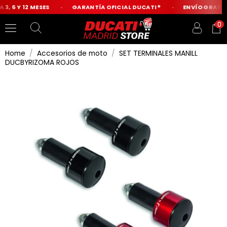
3, 6 Y 12 MESES
GARANTÍA OFICIAL DUCATI®
ENVÍO GRATIS 
0
Home
Accesorios de moto
SET TERMINALES MANILL
DUCBYRIZOMA ROJOS