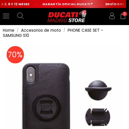
 3, 6 Y 12 MESES
GARANTÍA OFICIAL DUCATI®
ENVÍO GRATIS
0
Home
Accesorios de moto
PHONE CASE SET -
SAMSUNG S10
70%