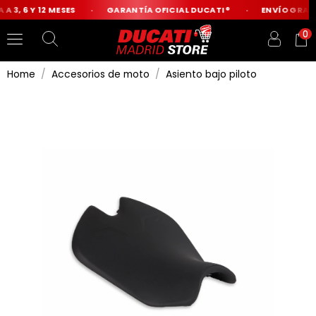
A 3, 6 Y 12 MESES
GARANTÍA OFICIAL DUCATI®
ENVÍO GRATIS
0
Home
Accesorios de moto
Asiento bajo piloto