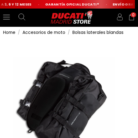
 3, 6 Y 12 MESES
GARANTÍA OFICIAL DUCATI®
ENVÍO GRATIS
0
Home
Accesorios de moto
Bolsas laterales blandas