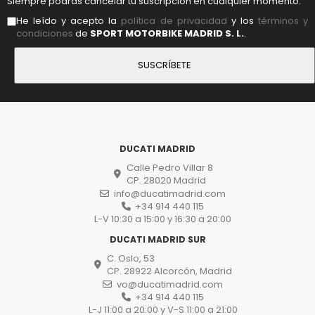
Siempre podrás cancelar tu suscripción en cualquier momento.
He leído y acepto la
política de privacidad
y los
términos y
condiciones
de
SPORT MOTORBIKE MADRID S. L.
.
DUCATI MADRID
Calle Pedro Villar 8
CP. 28020 Madrid
info@ducatimadrid.com
+34 914 440 115
L-V 10:30 a 15:00 y 16:30 a 20:00
DUCATI MADRID SUR
C. Oslo, 53
CP. 28922 Alcorcón, Madrid
vo@ducatimadrid.com
+34 914 440 115
L-J 11:00 a 20:00 y V-S 11:00 a 21:00