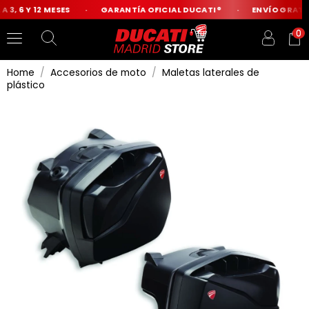
 3, 6 Y 12 MESES
GARANTÍA OFICIAL DUCATI®
ENVÍO GRATIS 
0
Home
Accesorios de moto
Maletas laterales de
plástico