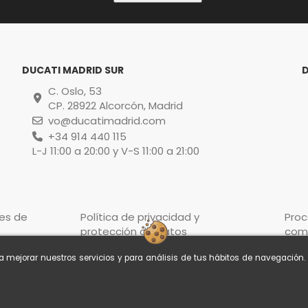
DUCATI MADRID SUR
C. Oslo, 53
CP. 28922 Alcorcón, Madrid
vo@ducatimadrid.com
+34 914 440 115
L-J 11:00 a 20:00 y V-S 11:00 a 21:00
es de
Política de privacidad y
Pro
protección de datos
com
ra mejorar nuestros servicios y para análisis de tus hábitos de navegación
© Ducati Madrid