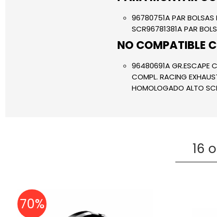
96780751A PAR BOLSAS 
SCR96781381A PAR BOL
NO COMPATIBLE C
96480691A GR.ESCAPE 
COMPL. RACING EXHAUS
HOMOLOGADO ALTO SCR 
16 
70%