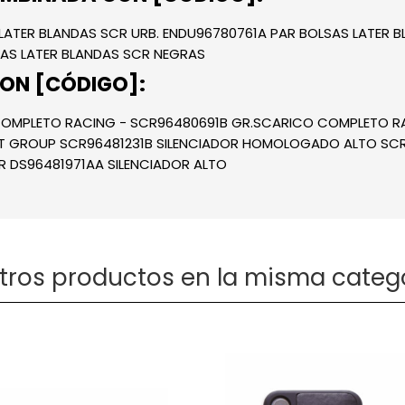
LATER BLANDAS SCR URB. ENDU96780761A PAR BOLSAS LATER 
SAS LATER BLANDAS SCR NEGRAS
ON [CÓDIGO]:
COMPLETO RACING - SCR96480691B GR.SCARICO COMPLETO 
T GROUP SCR96481231B SILENCIADOR HOMOLOGADO ALTO SCR
DS96481971AA SILENCIADOR ALTO
otros productos en la misma catego