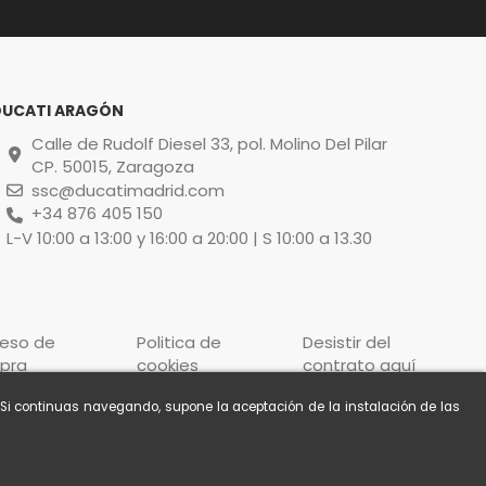
DUCATI ARAGÓN
Calle de Rudolf Diesel 33, pol. Molino Del Pilar
CP. 50015, Zaragoza
ssc@ducatimadrid.com
+34 876 405 150
L-V 10:00 a 13:00 y 16:00 a 20:00 | S 10:00 a 13.30
ceso de
Politica de
Desistir del
pra
cookies
contrato aquí
. Si continuas navegando, supone la aceptación de la instalación de las
Contacto