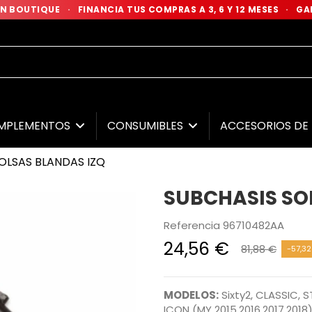
 EN BOUTIQUE
·
FINANCIA TUS COMPRAS A 3, 6 Y 12 MESES
·
GAR
MPLEMENTOS
CONSUMIBLES
ACCESORIOS D
OLSAS BLANDAS IZQ
SUBCHASIS SO
Referencia
96710482AA
24,56 €
81,88 €
-57,32
MODELOS:
Sixty2, CLASSIC, 
ICON (MY 2015,2016,2017,2018)