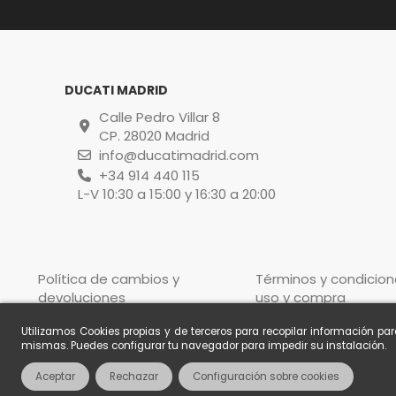
DUCATI MADRID
Calle Pedro Villar 8
CP. 28020 Madrid
info@ducatimadrid.com
+34 914 440 115
L-V 10:30 a 15:00 y 16:30 a 20:00
Política de cambios y
Términos y condicion
devoluciones
uso y compra
Utilizamos Cookies propias y de terceros para recopilar información pa
mismas. Puedes configurar tu navegador para impedir su instalación.
Aceptar
Rechazar
Configuración sobre cookies