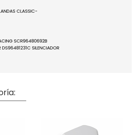
BLANDAS CLASSIC-
RACING SCR96480692B
 DS96481231C SILENCIADOR
ría: