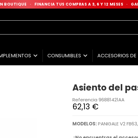
 EN BOUTIQUE
·
FINANCIA TUS COMPRAS A 3, 6 Y 12 MESES
·
GAR
MPLEMENTOS
CONSUMIBLES
ACCESORIOS D
Asiento del pa
Referencia
96881421AA
62,13 €
MODELOS:
PANIGALE V2 FB63,
¿No encuentras el accesor