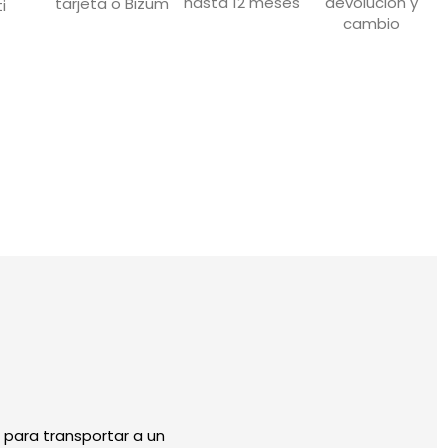
devolución y
hasta 12 meses
tarjeta o Bizum
i
cambio
 para transportar a un