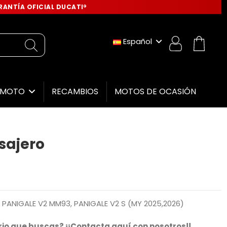
ANTÍA OFICIAL DUCATI®
Español
RECAMBIOS
MOTOS DE OCASIÓN
E MOTO
sajero
 PANIGALE V2 MM93, PANIGALE V2 S (MY 2025,2026)
io que buscas? ¡¡Contacta aquí con nosotros!!