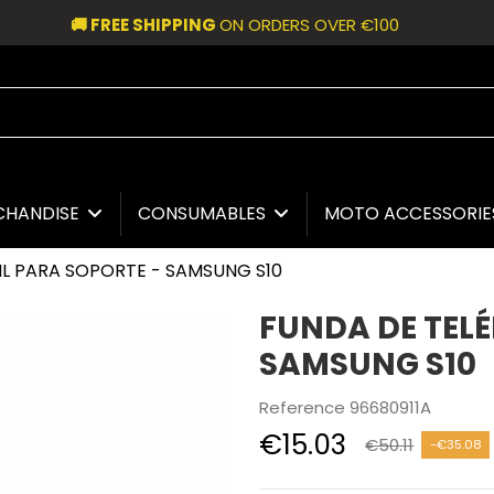
🚚 FREE SHIPPING
ON ORDERS OVER €100
CHANDISE
CONSUMABLES
MOTO ACCESSORI
L PARA SOPORTE - SAMSUNG S10
FUNDA DE TEL
SAMSUNG S10
Reference
96680911A
€15.03
€50.11
-€35.08