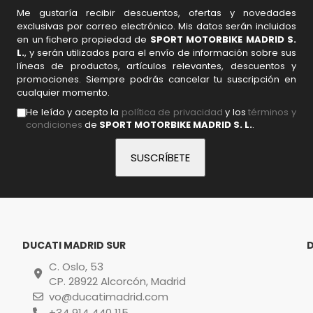
Me gustaría recibir descuentos, ofertas y novedades
exclusivas por correo electrónico. Mis datos serán incluidos
en un fichero propiedad de
SPORT MOTORBIKE MADRID S.
L.
, y serán utilizados para el envío de información sobre sus
líneas de productos, artículos relevantes, descuentos y
promociones. Siempre podrás cancelar tu suscripción en
cualquier momento.
He leído y acepto la
política de privacidad
y los
términos y
condiciones
de
SPORT MOTORBIKE MADRID S. L.
.
DUCATI MADRID SUR
C. Oslo, 53
CP. 28922 Alcorcón, Madrid
vo@ducatimadrid.com
+34 914 440 115