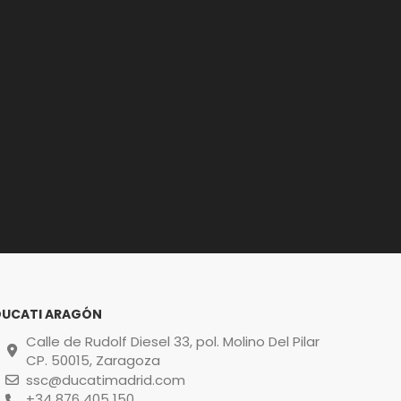
DUCATI ARAGÓN
Calle de Rudolf Diesel 33, pol. Molino Del Pilar
CP. 50015, Zaragoza
ssc@ducatimadrid.com
+34 876 405 150