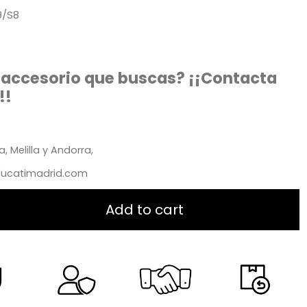
9/S8
 accesorio que buscas? ¡¡Contacta
!!
, Melilla y Andorra,
ducatimadrid.com
Add to cart