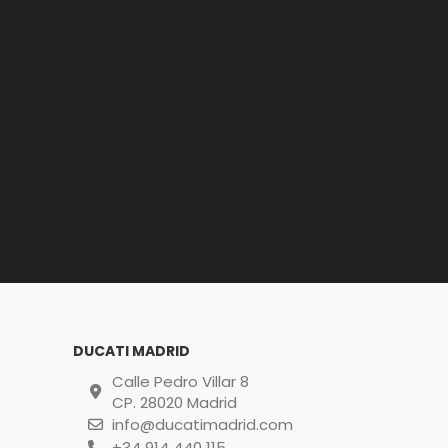
DUCATI MADRID
Calle Pedro Villar 8
CP. 28020 Madrid
info@ducatimadrid.com
+34 914 440 115