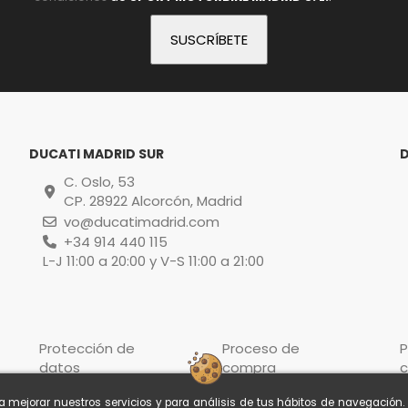
DUCATI MADRID SUR
C. Oslo, 53
CP. 28922 Alcorcón, Madrid
vo@ducatimadrid.com
+34 914 440 115
L-J 11:00 a 20:00 y V-S 11:00 a 21:00
Protección de
Proceso de
P
datos
compra
c
ra mejorar nuestros servicios y para análisis de tus hábitos de navegación