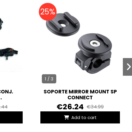
25%
1 / 3
CONJ.
SOPORTE MIRROR MOUNT SP
.
CONNECT
€26.24
.44
€34.99
Add to cart