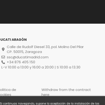
DUCATI ARAGÓN
Calle de Rudolf Diesel 33, pol. Molino Del Pilar
CP. 50015, Zaragoza
ssc@ducatimadrid.com
+34 876 405 150
L-V 10:00 a 13:00 y 16:00 a 20:00 | S 10:00 a 13.30
olitica de
Withdraw from the contract
ookies
here
. Si continuas navegando, supone la aceptación de la instalación de las