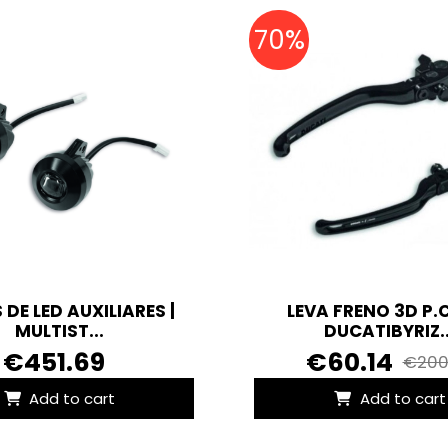
70%
DE LED AUXILIARES |
LEVA FRENO 3D P.
MULTIST...
DUCATIBYRIZ..
€451.69
€60.14
€200
Add to cart
Add to cart