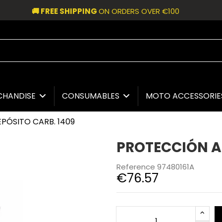
🚚 FREE SHIPPING
ON ORDERS OVER €100
CHANDISE
CONSUMABLES
MOTO ACCESSORI
PÓSITO CARB. 1409
PROTECCIÓN A
Reference
97480161A
€76.57