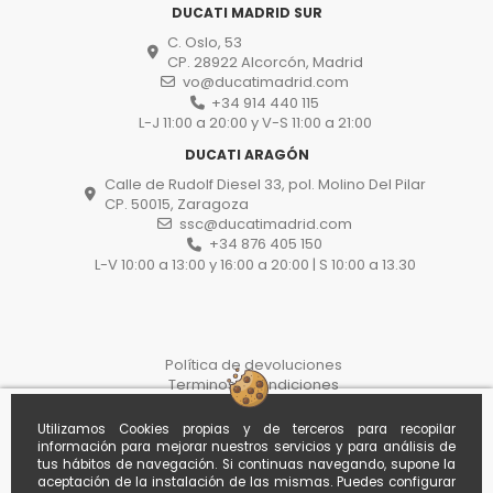
DUCATI MADRID SUR
C. Oslo, 53
CP. 28922 Alcorcón, Madrid
vo@ducatimadrid.com
+34 914 440 115
L-J 11:00 a 20:00 y V-S 11:00 a 21:00
DUCATI ARAGÓN
Calle de Rudolf Diesel 33, pol. Molino Del Pilar
CP. 50015, Zaragoza
ssc@ducatimadrid.com
+34 876 405 150
L-V 10:00 a 13:00 y 16:00 a 20:00 | S 10:00 a 13.30
Política de devoluciones
Terminos y condiciones
Protección de datos
Proceso de compra
Utilizamos Cookies propias y de terceros para recopilar
Politica de cookies
información para mejorar nuestros servicios y para análisis de
Withdraw from the contract here
tus hábitos de navegación. Si continuas navegando, supone la
aceptación de la instalación de las mismas. Puedes configurar