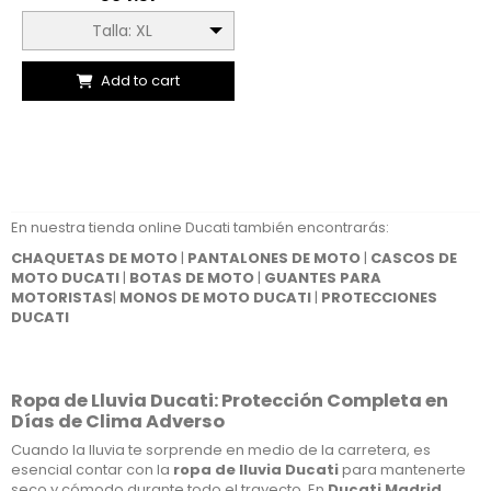
Talla: XL
Add to cart
En nuestra tienda online Ducati también encontrarás:
CHAQUETAS DE MOTO
|
PANTALONES DE MOTO
|
CASCOS DE
MOTO DUCATI
|
BOTAS DE MOTO
|
GUANTES PARA
MOTORISTAS
|
MONOS DE MOTO DUCATI
|
PROTECCIONES
DUCATI
Ropa de Lluvia Ducati: Protección Completa en
Días de Clima Adverso
Cuando la lluvia te sorprende en medio de la carretera, es
esencial contar con la
ropa de lluvia Ducati
para mantenerte
seco y cómodo durante todo el trayecto. En
Ducati Madrid
,