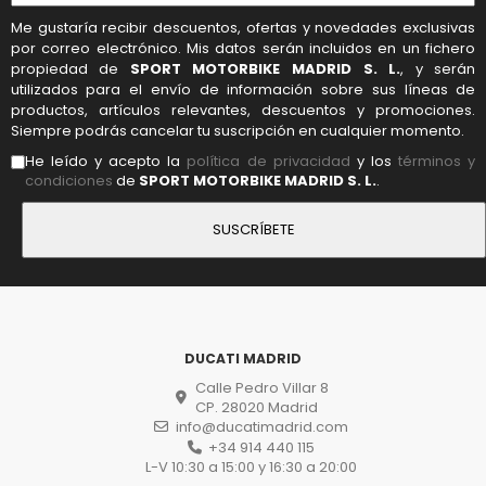
Me gustaría recibir descuentos, ofertas y novedades exclusivas
por correo electrónico. Mis datos serán incluidos en un fichero
propiedad de
SPORT MOTORBIKE MADRID S. L.
, y serán
utilizados para el envío de información sobre sus líneas de
productos, artículos relevantes, descuentos y promociones.
Siempre podrás cancelar tu suscripción en cualquier momento.
He leído y acepto la
política de privacidad
y los
términos y
condiciones
de
SPORT MOTORBIKE MADRID S. L.
.
DUCATI MADRID
Calle Pedro Villar 8
CP. 28020 Madrid
info@ducatimadrid.com
+34 914 440 115
L-V 10:30 a 15:00 y 16:30 a 20:00