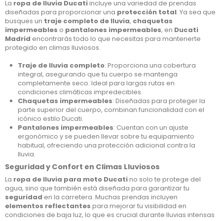
La
ropa de lluvia Ducati
incluye una variedad de prendas
diseñadas para proporcionar una
protección total
. Ya sea que
busques un
traje completo de lluvia
,
chaquetas
impermeables
o
pantalones impermeables
, en
Ducati
Madrid
encontrarás todo lo que necesitas para mantenerte
protegido en climas lluviosos.
Traje de lluvia completo
: Proporciona una cobertura
integral, asegurando que tu cuerpo se mantenga
completamente seco. Ideal para largas rutas en
condiciones climáticas impredecibles.
Chaquetas impermeables
: Diseñadas para proteger la
parte superior del cuerpo, combinan funcionalidad con el
icónico estilo Ducati.
Pantalones impermeables
: Cuentan con un ajuste
ergonómico y se pueden llevar sobre tu equipamiento
habitual, ofreciendo una protección adicional contra la
lluvia.
Seguridad y Confort en Climas Lluviosos
La
ropa de lluvia para moto Ducati
no solo te protege del
agua, sino que también está diseñada para garantizar tu
seguridad
en la carretera. Muchas prendas incluyen
elementos reflectantes
para mejorar tu visibilidad en
condiciones de baja luz, lo que es crucial durante lluvias intensas