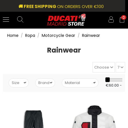
🚚 FREE SHIPPING
ON ORDERS OVER €100
0
Home
Ropa
Motorcycle Gear
Rainwear
Rainwear
Choose
7
€60.00 - €1