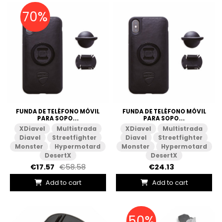
70%
FUNDA DE TELÉFONO MÓVIL
FUNDA DE TELÉFONO MÓVIL
PARA SOPO...
PARA SOPO...
XDiavel
Multistrada
XDiavel
Multistrada
Diavel
Streetfighter
Diavel
Streetfighter
Monster
Hypermotard
Monster
Hypermotard
DesertX
DesertX
€17.57
€58.58
€24.13
Add to cart
Add to cart
50%