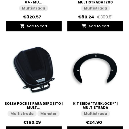
V4 - MU...
MULTISTRADA 1200
Multistrada
Multistrada
€320.57
€90.24
€300.81
Add to cart
Add to cart
BOLSA POCKET PARA DEPÓSITO |
KIT BRIDA "TANKLOCK®" |
MULT...
MULTISTRADA
Multistrada
Monster
Multistrada
€160.29
€24.90