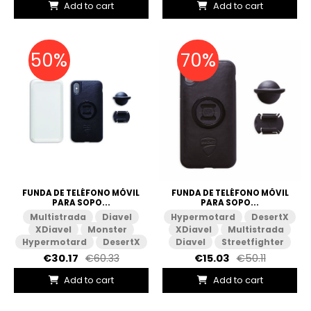
Add to cart
Add to cart
50%
70%
FUNDA DE TELÉFONO MÓVIL
FUNDA DE TELÉFONO MÓVIL
PARA SOPO...
PARA SOPO...
Multistrada
Diavel
Hypermotard
DesertX
XDiavel
Monster
XDiavel
Multistrada
Hypermotard
DesertX
Diavel
Streetfighter
€30.17
€60.33
€15.03
€50.11
Add to cart
Add to cart