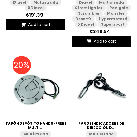
Diavel
Multistrada
Diavel
Multistrada
XDiavel
Streetfighter
Panigale
Scrambler
Monster
€191.39
DesertX
Hypermotard
Add to cart
XDiavel
Supersport
€346.94
Add to cart
20%
TAPÓN DEPÓSITO HANDS-FREE |
PAR DE INDICADORES DE
MULTI...
DIRECCIÓN D...
Multistrada
Multistrada