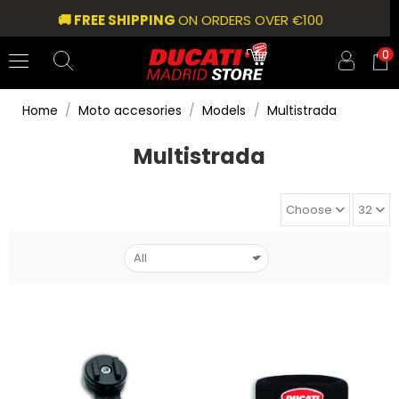
🚚 FREE SHIPPING
ON ORDERS OVER €100
0
Home
Moto accesories
Models
Multistrada
Multistrada
Choose
32