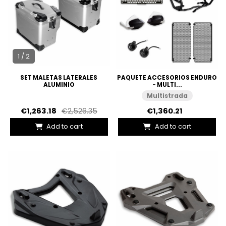
1 / 2
SET MALETAS LATERALES
PAQUETE ACCESORIOS ENDURO
ALUMINIO
- MULTI...
Multistrada
€1,263.18
€2,526.35
€1,360.21
Add to cart
Add to cart