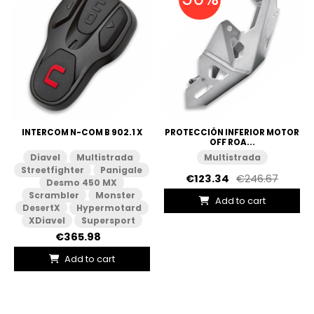
INTERCOM N-COM B 902.1 X
PROTECCIÓN INFERIOR MOTOR
OFF ROA...
Diavel
Multistrada
Multistrada
Streetfighter
Panigale
€123.34
€246.67
Desmo 450 MX
Scrambler
Monster
Add to cart
DesertX
Hypermotard
XDiavel
Supersport
€365.98
Add to cart