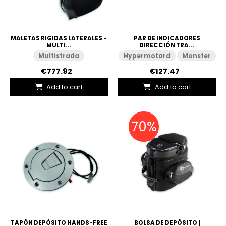
MALETAS RIGIDAS LATERALES -
PAR DE INDICADORES
MULTI...
DIRECCIÓN TRA...
Multistrada
Hypermotard
Monster
€777.92
€127.47
Add to cart
Add to cart
70%
TAPÓN DEPÓSITO HANDS-FREE
BOLSA DE DEPÓSITO |