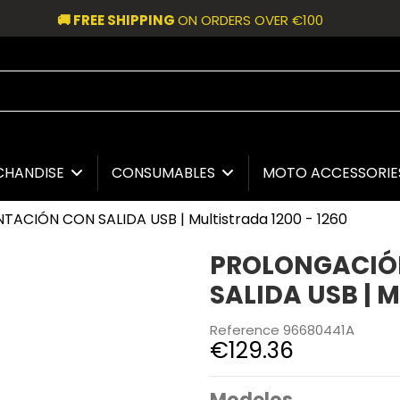
🚚 FREE SHIPPING
ON ORDERS OVER €100
CHANDISE
CONSUMABLES
MOTO ACCESSORI
ACIÓN CON SALIDA USB | Multistrada 1200 - 1260
PROLONGACIÓ
SALIDA USB | M
Reference
96680441A
€129.36
Modelos