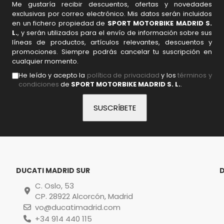
Me gustaría recibir descuentos, ofertas y novedades
exclusivas por correo electrónico. Mis datos serán incluidos
en un fichero propiedad de
SPORT MOTORBIKE MADRID S.
L.
, y serán utilizados para el envío de información sobre sus
líneas de productos, artículos relevantes, descuentos y
promociones. Siempre podrás cancelar tu suscripción en
cualquier momento.
He leído y acepto la
política de privacidad
y los
términos y
condiciones
de
SPORT MOTORBIKE MADRID S. L.
.
DUCATI MADRID SUR
C. Oslo, 53
CP. 28922 Alcorcón, Madrid
vo@ducatimadrid.com
+34 914 440 115