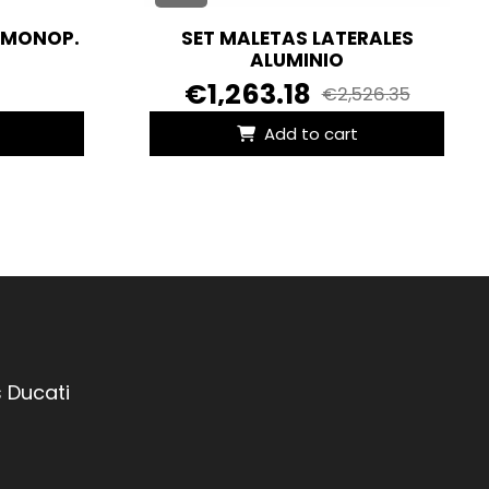
 MONOP.
SET MALETAS LATERALES
ALUMINIO
€1,263.18
€2,526.35
Add to cart
 Ducati