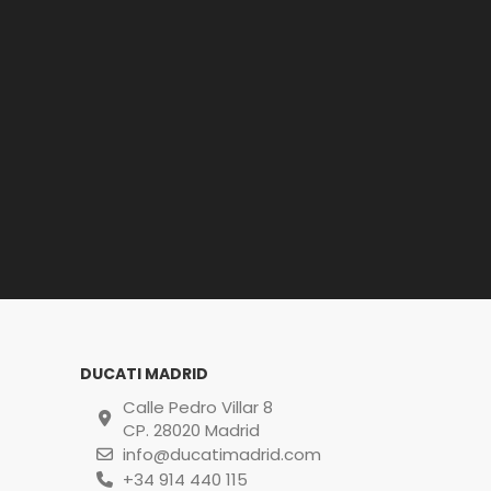
DUCATI MADRID
Calle Pedro Villar 8
CP. 28020 Madrid
info@ducatimadrid.com
+34 914 440 115