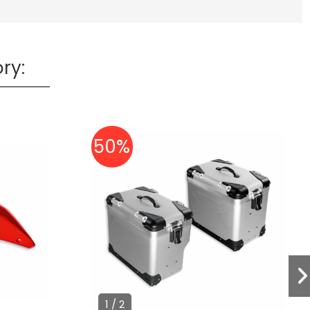
ry:
50%
1 / 2