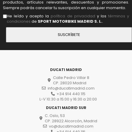
productos, artículos relevantes, descuentos y promociones.
Siempre podrás cancelar tu suscripción en cualquier momento.
He leído y acepto la
política de privacidad
y los
términos y
condiciones
de
SPORT MOTORBIKE MADRID S. L.
.
DUCATI MADRID
Calle Pedro Villar 8
CP. 28020 Madrid
info@ducatimadrid.com
+34 914 440 115
L-V 10:30 a 15:00 y 16:30 a 20:00
DUCATI MADRID SUR
C. Oslo, 53
CP. 28922 Alcorcón, Madrid
vo@ducatimadrid.com
+34 914 440 115