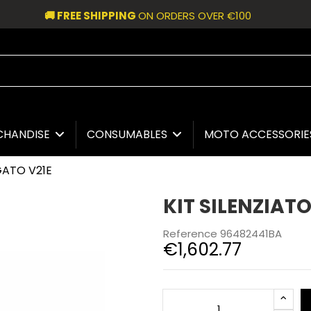
🚚 FREE SHIPPING
ON ORDERS OVER €100
CHANDISE
CONSUMABLES
MOTO ACCESSORI
GATO V21E
KIT SILENZIA
Reference
96482441BA
€1,602.77