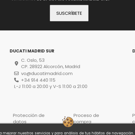
DUCATI MADRID SUR
C. Oslo, 53
CP. 28922 Alcorcón, Madrid
vo@ducatimadrid.com
+34 914 440 115
L-J 11:00 a 20:00 y V-S 11:00 a 21:00
Protección de
Proceso de
P
datos
compra
c
ra mejorar nuestros servicios y para análisis de tus hábitos de navegación