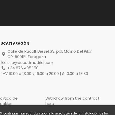
DUCATI ARAGÓN
Calle de Rudolf Diesel 33, pol. Molino Del Pilar
CP. 50015, Zaragoza
ssc@ducatimadrid.com
+34 876 405 150
L-V 10:00 a 13:00 y 16:00 a 20:00 | S 10:00 a 13.30
olitica de
Withdraw from the contract
ookies
here
. Si continuas navegando, supone la aceptación de la instalación de las