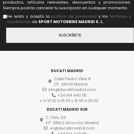
productos, artículos relevantes, descuentos y promociones.
Siempre podrás cancelar tu suscripción en cualquier momento.
He leído y acepto la
política de privacidad
y los
términos y
condiciones
de
SPORT MOTORBIKE MADRID S. L.
.
DUCATI MADRID
Calle Pedro Villar 8
CP. 28020 Madrid
info@ducatimadrid.com
+34 914 440 115
L-V 10:30 a 15:00 y 16:30 a 20:00
DUCATI MADRID SUR
C. Oslo, 53
CP. 28922 Alcorcón, Madrid
vo@ducatimadrid.com
+34 914 440 115