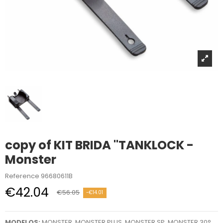
copy of KIT BRIDA "TANKLOCK -
Monster
Reference
96680611B
€42.04
€56.05
-€14.01
MODELOS:
MONSTER, MONSTER PLUS, MONSTER SP, MONSTER 30°