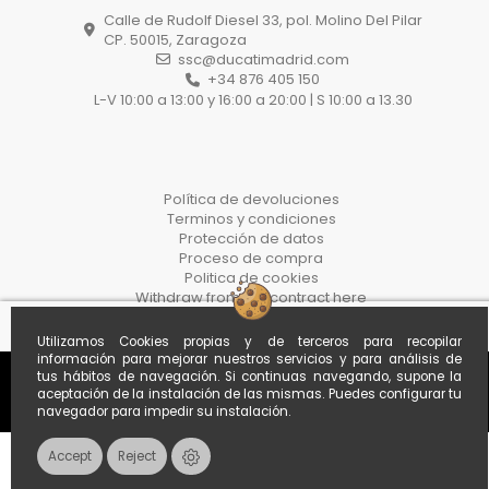
Calle de Rudolf Diesel 33, pol. Molino Del Pilar
CP. 50015, Zaragoza
ssc@ducatimadrid.com
+34 876 405 150
L-V 10:00 a 13:00 y 16:00 a 20:00 | S 10:00 a 13.30
Política de devoluciones
Terminos y condiciones
Protección de datos
Proceso de compra
Politica de cookies
Withdraw from the contract here
Utilizamos Cookies propias y de terceros para recopilar
información para mejorar nuestros servicios y para análisis de
tus hábitos de navegación. Si continuas navegando, supone la
aceptación de la instalación de las mismas. Puedes configurar tu
navegador para impedir su instalación.
Accept
Reject
Contacts