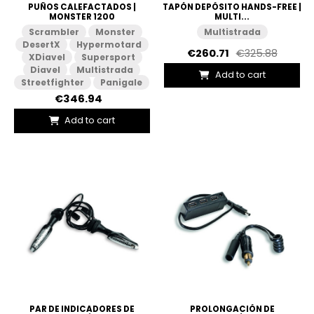
PUÑOS CALEFACTADOS |
TAPÓN DEPÓSITO HANDS-FREE |
MONSTER 1200
MULTI...
Scrambler
Monster
Multistrada
DesertX
Hypermotard
€260.71
€325.88
XDiavel
Supersport
Diavel
Multistrada
Add to cart
Streetfighter
Panigale
€346.94
Add to cart
PAR DE INDICADORES DE
PROLONGACIÓN DE