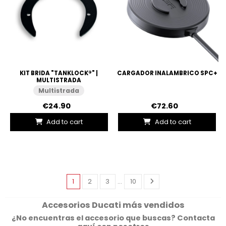
KIT BRIDA "TANKLOCK®" |
CARGADOR INALAMBRICO SPC+
MULTISTRADA
Multistrada
€24.90
€72.60
Add to cart
Add to cart
1
2
3
…
10
Accesorios Ducati más vendidos
¿No encuentras el accesorio que buscas?
Contacta