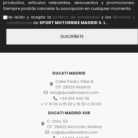
productos, artículos relevantes, descuentos y promociones.
Siempre podrás cancelar tu suscripción en cualquier momento.
He leído y acepto la
política de privacidad
y los
términos y
condiciones
de
SPORT MOTORBIKE MADRID S. L.
.
DUCATI MADRID
Calle Pedro Villar 8
CP. 28020 Madrid
info@ducatimadrid.com
+34 914 440 115
L-V 10:30 a 15:00 y 16:30 a 20:00
DUCATI MADRID SUR
C. Oslo, 53
CP. 28922 Alcorcón, Madrid
vo@ducatimadrid.com