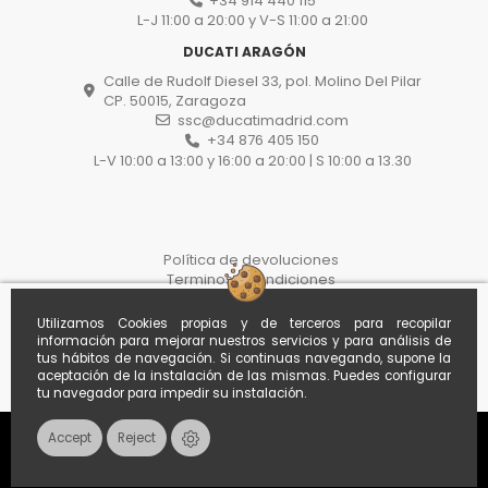
+34 914 440 115
L-J 11:00 a 20:00 y V-S 11:00 a 21:00
DUCATI ARAGÓN
Calle de Rudolf Diesel 33, pol. Molino Del Pilar
CP. 50015, Zaragoza
ssc@ducatimadrid.com
+34 876 405 150
L-V 10:00 a 13:00 y 16:00 a 20:00 | S 10:00 a 13.30
Política de devoluciones
Terminos y condiciones
Protección de datos
Proceso de compra
Utilizamos Cookies propias y de terceros para recopilar
Politica de cookies
información para mejorar nuestros servicios y para análisis de
Withdraw from the contract here
tus hábitos de navegación. Si continuas navegando, supone la
aceptación de la instalación de las mismas. Puedes configurar
tu navegador para impedir su instalación.
Accept
Reject
Contacts