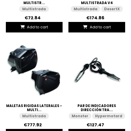
MULTISTR...
MULTISTRADA V4
Multistrada
Multistrada
DesertX
€72.84
€174.86
Add to cart
Add to cart
MALETAS RIGIDAS LATERALES -
PAR DE INDICADORES
MULTI...
DIRECCIÓN TRA...
Multistrada
Monster
Hypermotard
€777.92
€127.47