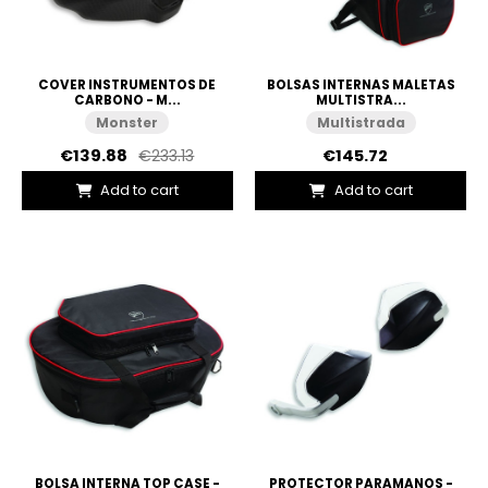
COVER INSTRUMENTOS DE
BOLSAS INTERNAS MALETAS
CARBONO - M...
MULTISTRA...
Monster
Multistrada
€139.88
€233.13
€145.72
Add to cart
Add to cart
BOLSA INTERNA TOP CASE -
PROTECTOR PARAMANOS -