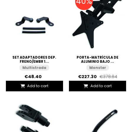
40%
SET ADAPTADORES DEP.
PORTA-MATRÍCULA DE
FRENO/EMBR 1...
ALUMINIO BAJO ...
Multistrada
Monster
€48.40
€227.30
€378.84
Add to cart
Add to cart