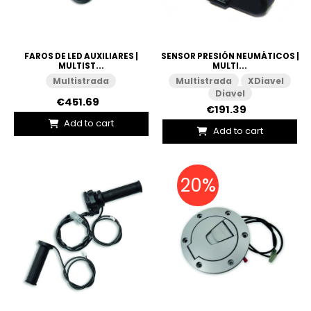
FAROS DE LED AUXILIARES |
SENSOR PRESIÓN NEUMÁTICOS |
MULTIST...
MULTI...
Multistrada
Multistrada
XDiavel
Diavel
€451.69
€191.39
Add to cart
Add to cart
20%