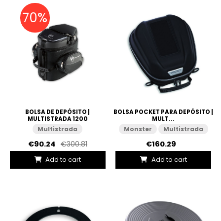
70%
BOLSA DE DEPÓSITO |
BOLSA POCKET PARA DEPÓSITO |
MULTISTRADA 1200
MULT...
Multistrada
Monster
Multistrada
€90.24
€300.81
€160.29
Add to cart
Add to cart