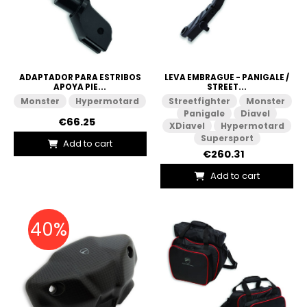
ADAPTADOR PARA ESTRIBOS
LEVA EMBRAGUE - PANIGALE /
APOYA PIE...
STREET...
Monster
Hypermotard
Streetfighter
Monster
Panigale
Diavel
€66.25
XDiavel
Hypermotard
Supersport
Add to cart
€260.31
Add to cart
40%