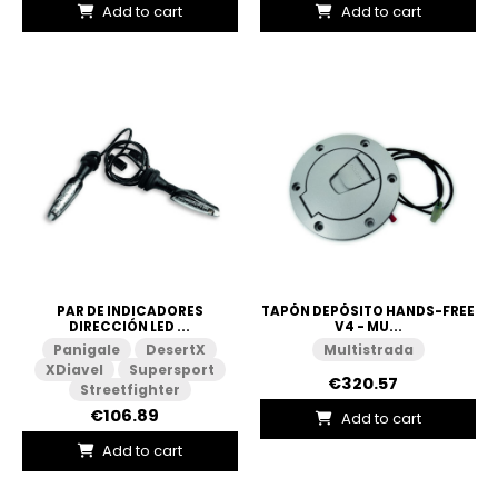
Add to cart
Add to cart
PAR DE INDICADORES
TAPÓN DEPÓSITO HANDS-FREE
DIRECCIÓN LED ...
V4 - MU...
Panigale
DesertX
Multistrada
XDiavel
Supersport
€320.57
Streetfighter
€106.89
Add to cart
Add to cart