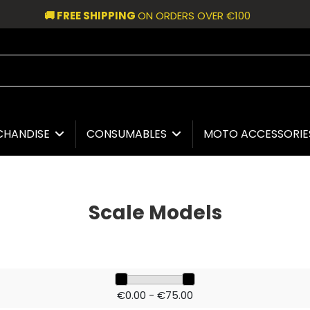
🚚 FREE SHIPPING
ON ORDERS OVER €100
CHANDISE
CONSUMABLES
MOTO ACCESSORI
Scale Models
€0.00 - €75.00