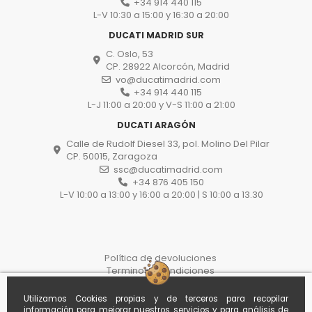
+34 914 440 115
L-V 10:30 a 15:00 y 16:30 a 20:00
DUCATI MADRID SUR
C. Oslo, 53
CP. 28922 Alcorcón, Madrid
vo@ducatimadrid.com
+34 914 440 115
L-J 11:00 a 20:00 y V-S 11:00 a 21:00
DUCATI ARAGÓN
Calle de Rudolf Diesel 33, pol. Molino Del Pilar
CP. 50015, Zaragoza
ssc@ducatimadrid.com
+34 876 405 150
L-V 10:00 a 13:00 y 16:00 a 20:00 | S 10:00 a 13.30
Política de devoluciones
Terminos y condiciones
Protección de datos
Proceso de compra
Utilizamos Cookies propias y de terceros para recopilar
Politica de cookies
información para mejorar nuestros servicios y para análisis de