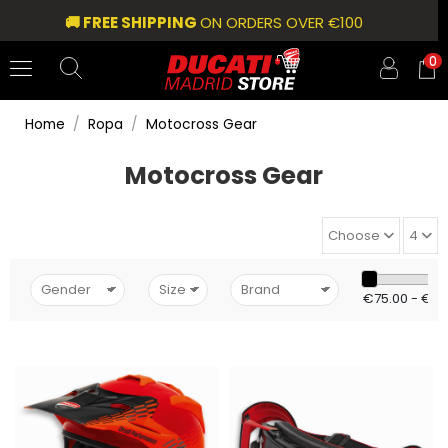
🚚 FREE SHIPPING
ON ORDERS OVER €100
0
Home
Ropa
Motocross Gear
Motocross Gear
Choose
4
€75.00 - €85