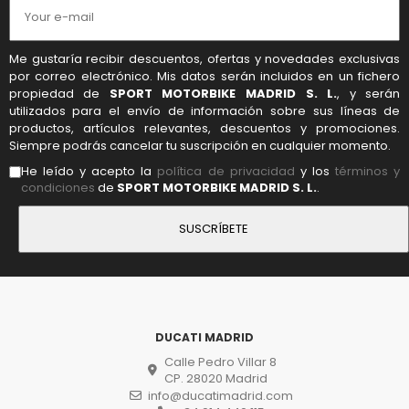
Me gustaría recibir descuentos, ofertas y novedades exclusivas
por correo electrónico. Mis datos serán incluidos en un fichero
propiedad de
SPORT MOTORBIKE MADRID S. L.
, y serán
utilizados para el envío de información sobre sus líneas de
productos, artículos relevantes, descuentos y promociones.
Siempre podrás cancelar tu suscripción en cualquier momento.
He leído y acepto la
política de privacidad
y los
términos y
condiciones
de
SPORT MOTORBIKE MADRID S. L.
.
DUCATI MADRID
Calle Pedro Villar 8
CP. 28020 Madrid
info@ducatimadrid.com