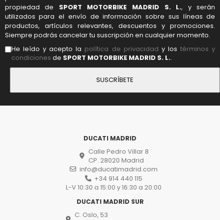
propiedad de
SPORT MOTORBIKE MADRID S. L.
, y serán
utilizados para el envío de información sobre sus líneas de
productos, artículos relevantes, descuentos y promociones.
Siempre podrás cancelar tu suscripción en cualquier momento.
He leído y acepto la
política de privacidad
y los
términos y
condiciones
de
SPORT MOTORBIKE MADRID S. L.
.
DUCATI MADRID
Calle Pedro Villar 8
CP. 28020 Madrid
info@ducatimadrid.com
+34 914 440 115
L-V 10:30 a 15:00 y 16:30 a 20:00
DUCATI MADRID SUR
C. Oslo, 53