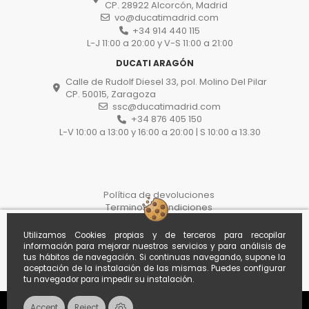
CP. 28922 Alcorcón, Madrid
vo@ducatimadrid.com
+34 914 440 115
L-J 11:00 a 20:00 y V-S 11:00 a 21:00
DUCATI ARAGÓN
Calle de Rudolf Diesel 33, pol. Molino Del Pilar
CP. 50015, Zaragoza
ssc@ducatimadrid.com
+34 876 405 150
L-V 10:00 a 13:00 y 16:00 a 20:00 | S 10:00 a 13.30
Política de devoluciones
Terminos y condiciones
Protección de datos
Proceso de compra
Utilizamos Cookies propias y de terceros para recopilar
Politica de cookies
información para mejorar nuestros servicios y para análisis de
Withdraw from the contract here
tus hábitos de navegación. Si continuas navegando, supone la
aceptación de la instalación de las mismas. Puedes configurar
tu navegador para impedir su instalación.
Accept
Reject