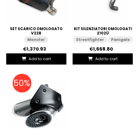
SET SCARICO OMOLOGATO
KIT SILENZIATORI OMOLOGATI
V22B
2102Ù
Monster
Streetfighter
Panigale
€1,370.93
€1,668.80
Add to cart
Add to cart
50%