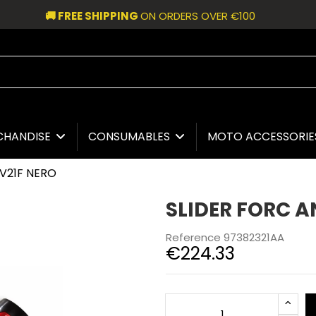
🚚 FREE SHIPPING
ON ORDERS OVER €100
CHANDISE
CONSUMABLES
MOTO ACCESSORI
 V21F NERO
SLIDER FORC A
Reference
97382321AA
€224.33