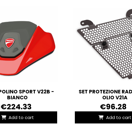
POLINO SPORT V22B -
SET PROTEZIONE RA
BIANCO
OLIO V21A
€224.33
€96.28
Add to cart
Add to cart