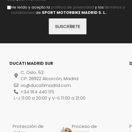
He leído y acepto la
política de privacidad
y los
términos y
condiciones
de
SPORT MOTORBIKE MADRID S. L.
.
DUCATI MADRID SUR
C. Oslo, 53
CP. 28922 Alcorcón, Madrid
vo@ducatimadrid.com
+34 914 440 115
L-J 11:00 a 20:00 y V-S 11:00 a 21:00
Protección de
Proceso de
P