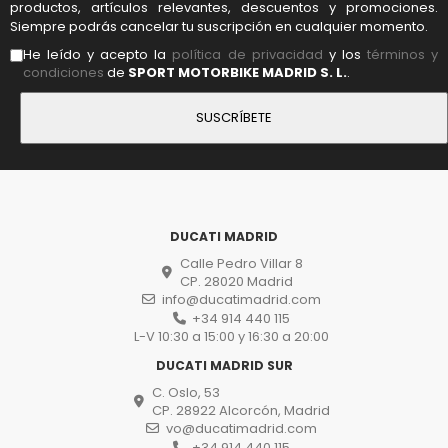
productos, artículos relevantes, descuentos y promociones.
Siempre podrás cancelar tu suscripción en cualquier momento.
He leído y acepto la
política de privacidad
y los
términos y
condiciones
de
SPORT MOTORBIKE MADRID S. L.
.
DUCATI MADRID
Calle Pedro Villar 8
CP. 28020 Madrid
info@ducatimadrid.com
+34 914 440 115
L-V 10:30 a 15:00 y 16:30 a 20:00
DUCATI MADRID SUR
C. Oslo, 53
CP. 28922 Alcorcón, Madrid
vo@ducatimadrid.com
+34 914 440 115