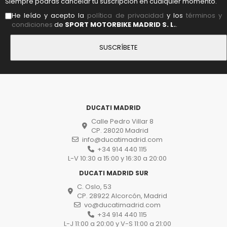
Siempre podrás cancelar tu suscripción en cualquier momento.
He leído y acepto la
política de privacidad
y los
términos y
condiciones
de
SPORT MOTORBIKE MADRID S. L.
.
DUCATI MADRID
Calle Pedro Villar 8
CP. 28020 Madrid
info@ducatimadrid.com
+34 914 440 115
L-V 10:30 a 15:00 y 16:30 a 20:00
DUCATI MADRID SUR
C. Oslo, 53
CP. 28922 Alcorcón, Madrid
vo@ducatimadrid.com
+34 914 440 115
L-J 11:00 a 20:00 y V-S 11:00 a 21:00