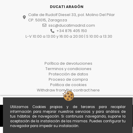
DUCATI ARAGÓN
Calle de Rudolf Diesel 33, pol. Molino Del Pilar
CP. 50015, Zaragoza
ssc@ducatimadrid.com
+34 876 405 150
L-V 10:00 a 13:00 y 16:00 a 20:00 | S 10:00 a 13.30
Política de devoluciones
Terminos y condiciones
Protección de datos
Proceso de compra
Politica de cookies
Withdraw from the contract here
Utilizamos Cookies propias y de terceros para recopilar
información para mejorar nuestros servicios y para análisis de
tus hábitos de navegación. Si continuas navegando, supone la
aceptación de la instalación de las mismas. Puedes configurar tu
navegador para impedir su instalación.