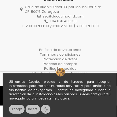
Calle de Rudolf Diesel 33, pol. Molino Del Pilar
CP. 50015, Zaragoza
ssc@ducatimadrid.com
+34 876 405 150
L-V 10:00 a 13:00 y 16:00 a 20:00 | S 10:00 a 13.30
Política de devoluciones
Terminos y condiciones
Protección de datos
Proceso de compra
Politica de cookies
Withdraw from the contract here
Utilizamos Cookies propias y de terceros para recopilar
información para mejorar nuestros servicios y para análisis de
tus hábitos de navegación. Si continuas navegando, supone la
aceptación de la instalación de las mismas. Puedes configurar tu
navegador para impedir su instalación.
Accept
Reject
Contacts