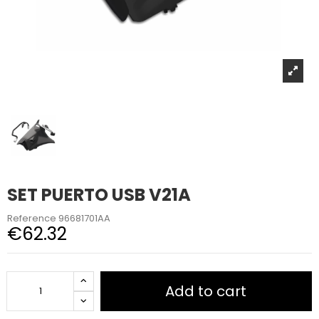
SET PUERTO USB V21A
Reference
96681701AA
€62.32
Add to cart