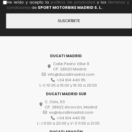
He leído y acepto la
política de privacidad
y los
términos y
condiciones
de
SPORT MOTORBIKE MADRID S. L.
.
DUCATI MADRID
Calle Pedro Villar 8
CP. 28020 Madrid
info@ducatimadrid.com
+34 914 440 115
L-V 10:30 a 15:00 y 16:30 a 20:00
DUCATI MADRID SUR
C. Oslo, 53
CP. 28922 Alcorcón, Madrid
vo@ducatimadrid.com
+34 914 440 115
L-J 11:00 a 20:00 y V-S 11:00 a 21:00
DUCATI ARAGÓN