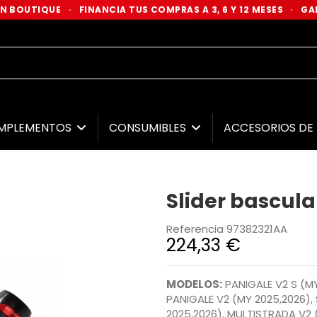
 EN BOUTIQUE
·
FINANCIA TUS COMPRAS A 3, 6 Y 12 MESES
·
GAR
MPLEMENTOS
CONSUMIBLES
ACCESORIOS D
Slider bascula
Referencia
97382321AA
224,33 €
MODELOS:
PANIGALE V2 S (MY
PANIGALE V2 (MY 2025,2026),
2025,2026), MULTISTRADA V2 