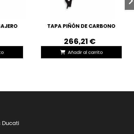
SAJERO
TAPA PIÑÓN DE CARBONO
266,21 €
to
Añadir al carrito
 Ducati