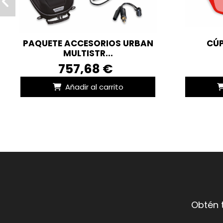
PAQUETE ACCESORIOS URBAN
CÚP
MULTISTR...
757,68 €
Añadir al carrito
Obtén 