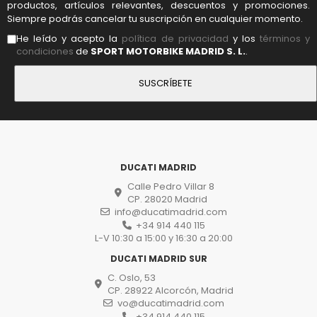
productos, artículos relevantes, descuentos y promociones.
Siempre podrás cancelar tu suscripción en cualquier momento.
He leído y acepto la
política de privacidad
y los
términos y
condiciones
de
SPORT MOTORBIKE MADRID S. L.
.
DUCATI MADRID
Calle Pedro Villar 8
CP. 28020 Madrid
info@ducatimadrid.com
+34 914 440 115
L-V 10:30 a 15:00 y 16:30 a 20:00
DUCATI MADRID SUR
C. Oslo, 53
CP. 28922 Alcorcón, Madrid
vo@ducatimadrid.com
+34 914 440 115