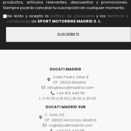
productos, artículos relevantes, descuentos y promociones.
Siempre podrás cancelar tu suscripción en cualquier momento.
He leído y acepto la
política de privacidad
y los
términos y
condiciones
de
SPORT MOTORBIKE MADRID S. L.
.
DUCATI MADRID
Calle Pedro Villar 8
CP. 28020 Madrid
info@ducatimadrid.com
+34 914 440 115
L-V 10:30 a 15:00 y 16:30 a 20:00
DUCATI MADRID SUR
C. Oslo, 53
CP. 28922 Alcorcón, Madrid
vo@ducatimadrid.com
+34 914 440 115